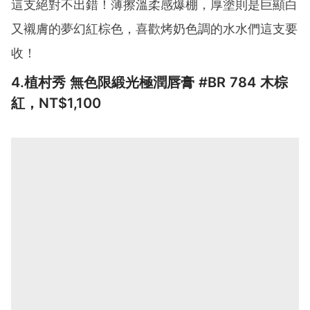
這支絕對不出錯！薄擦溫柔感爆棚，厚塗則是巨顯白
又襯膚的夢幻紅棕色，喜歡烤奶色調的水水們這支要
收！
4.植村秀 無色限緞光極潤唇膏 #BR 784 木棕
紅，NT$1,100