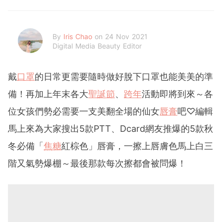
By
Iris Chao
on 24 Nov 2021
Digital Media Beauty Editor
戴
口罩
的日常更需要隨時做好脫下口罩也能美美的準
備！再加上年末各大
聖誕節
、
跨年
活動即將到來～各
位女孩們勢必需要一支美翻全場的仙女
唇膏
吧♡編輯
馬上來為大家搜出5款PTT、Dcard網友推爆的5款秋
冬必備「
焦糖
紅棕色」唇膏，一擦上唇膚色馬上白三
階又氣勢爆棚～最後那款每次擦都會被問爆！