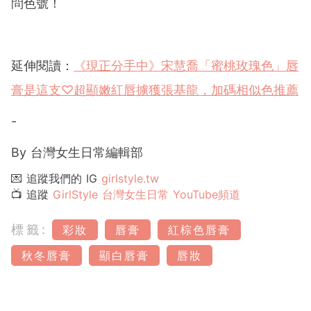
問色號！
延伸閱讀：
《現正分手中》宋慧喬「蜜桃玫瑰色」唇
膏是這支♡超顯嫩紅唇擄獲張基龍，加碼相似色推薦
-
By 台灣女生日常編輯部
💌 追蹤我們的 IG
girlstyle.tw
📺 追蹤
GirlStyle 台灣女生日常 YouTube頻道
標籤:
彩妝
唇膏
紅棕色唇膏
秋冬唇膏
顯白唇膏
唇妝