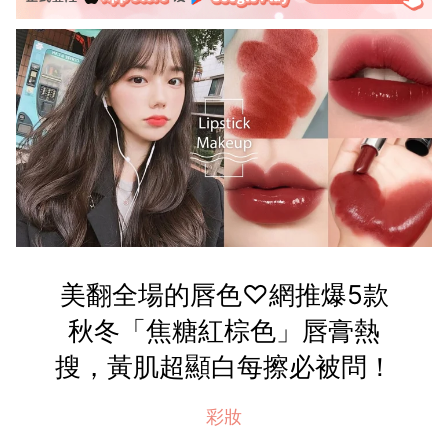
美翻全場的唇色♡網推爆5款
秋冬「焦糖紅棕色」唇膏熱
搜，黃肌超顯白每擦必被問！
彩妝