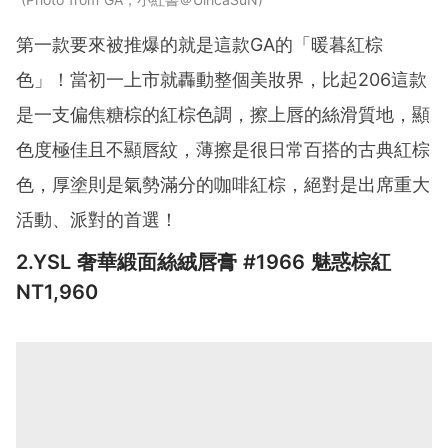
第一款要來被推爆的就是這款GA的「暖暮紅棕
色」！當初一上市就轟動整個美妝界，比起206這款
是一支偏焦糖棕的紅棕色調，擦上唇的絲滑質地，顯
色度極佳且不顯唇紋，薄擦是很日常百搭的古典紅棕
色，厚塗則是氣勢滿分的咖啡紅棕，絕對是出席重大
活動、派對的首選！
2.YSL 奢華緞面絲絨唇膏 #1966 魅惑棕紅
NT1,960