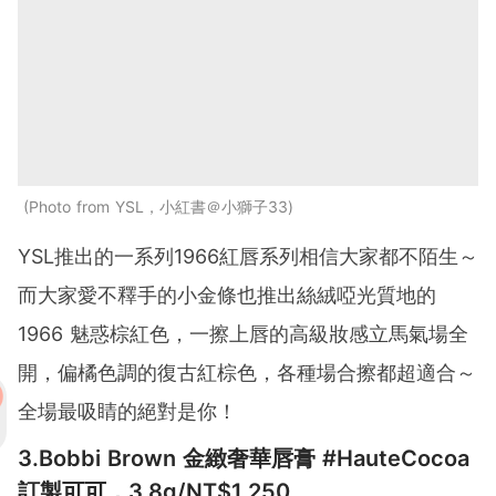
Photo from YSL，小紅書＠小獅子33
YSL推出的一系列1966紅唇系列相信大家都不陌生～
而大家愛不釋手的小金條也推出絲絨啞光質地的
1966 魅惑棕紅色，一擦上唇的高級妝感立馬氣場全
開，偏橘色調的復古紅棕色，各種場合擦都超適合～
全場最吸睛的絕對是你！
3.Bobbi Brown 金緻奢華唇膏 #HauteCocoa
訂製可可，3.8g/NT$1,250