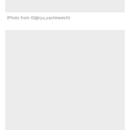
Photo from IG@ryu_vachirawich