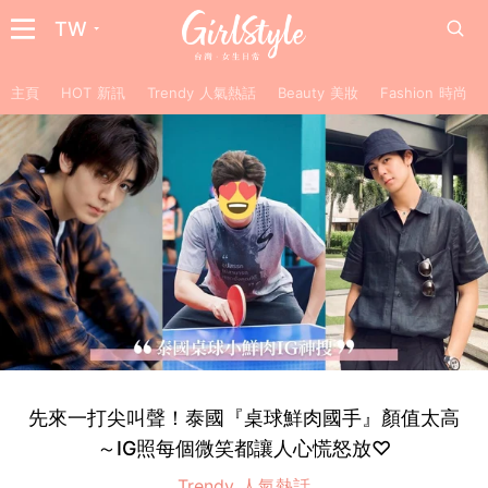
TW
主頁
HOT 新訊
Trendy 人氣熱話
Beauty 美妝
Fashion 時尚
先來一打尖叫聲！泰國『桌球鮮肉國手』顏值太高
～IG照每個微笑都讓人心慌怒放♡
Trendy 人氣熱話