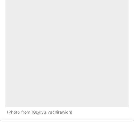
Photo from IG@ryu_vachirawich