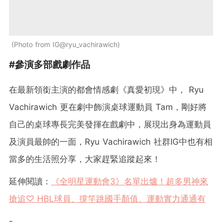
Photo from IG@ryu_vachirawich
#參演多部戲劇作品
在最新領銜主演的都會情感劇《真愛初現》中， Ryu
Vachirawich 更在劇中飾演桌球運動員 Tam，剛好將
自己的桌球專長完美發揮在戲劇中，展現出身為運動員
及演員最帥的一面，Ryu Vachirawich 社群IG中也有相
當多的生活照分享，大家趕緊追蹤起來！
延伸閱讀：
《全明星運動會3》名單出爐！超多男神來
搶追♡ HBL球員、撐竿跳國手顏值、運動實力通通有
-