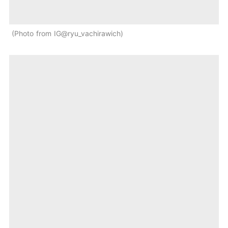
Photo from IG@ryu_vachirawich