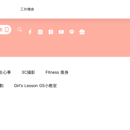
工作機會
看
女生心事
3C攝影
Fitness 瘦身
企劃
Girl's Lesson GS小教室