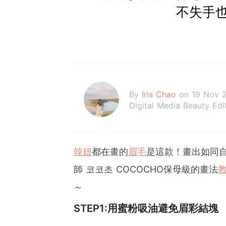
不失手
By
Iris Chao
on 19 Nov 
Digital Media Beauty Edi
韓妞
都在畫的
眉毛
是這款！畫出如同
師 코코초 COCOCHO保母級的畫法
～
STEP1:用蜜粉吸油避免眉彩結塊