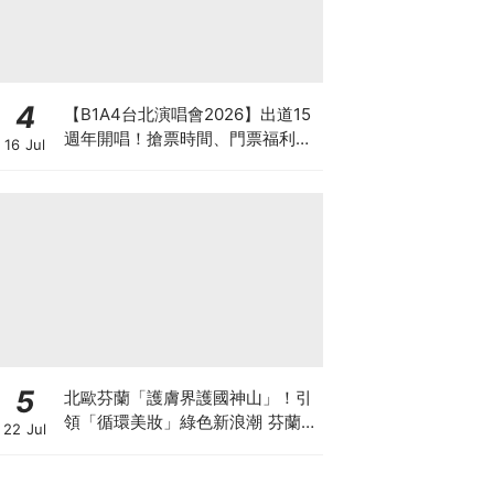
4
【B1A4台北演唱會2026】出道15
週年開唱！搶票時間、門票福利、
16 Jul
購票連結懶人包
5
北歐芬蘭「護膚界護國神山」！引
領「循環美妝」綠色新浪潮 芬蘭國
22 Jul
民品牌 Lumene 露明研 重磅登台