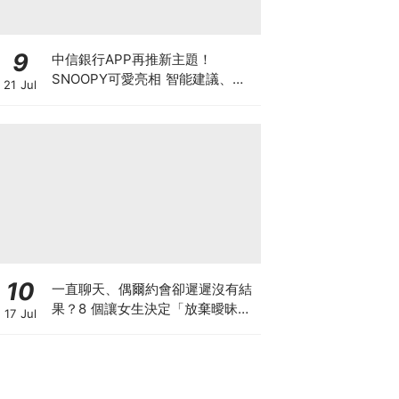
9
中信銀行APP再推新主題！
SNOOPY可愛亮相 智能建議、
21 Jul
ATM提領地圖等超吸睛功能同步上
市
10
一直聊天、偶爾約會卻遲遲沒有結
果？8 個讓女生決定「放棄曖昧」
17 Jul
的清醒瞬間，你中了幾個？