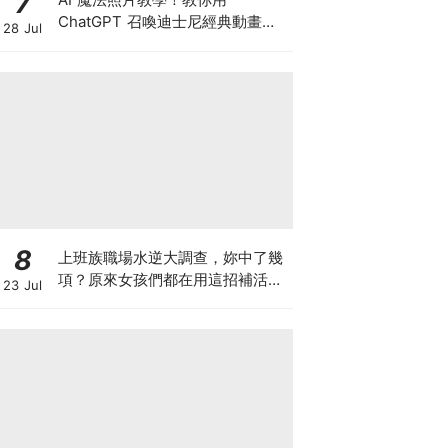
7
ChatGPT 召喚迪士尼經典動畫，
28 Jul
秒變童話女主角（內附指令懶人
包）
8
上班族職場水逆大調查，妳中了幾
項？原來女孩們都在用這招補活
23 Jul
力，統一陽光陽光黃金豆豆漿陪妳
找回好狀態♡