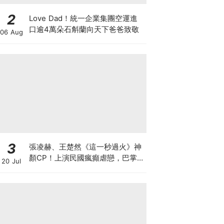
2
Love Dad！統一企業集團空運進
口逾4萬朵石斛蘭向天下爸爸致敬
06 Aug
3
張凌赫、王楚然《這一秒過火》神
顏CP！上演民國瘋癲虐戀，巴掌
20 Jul
戲張力拉滿！