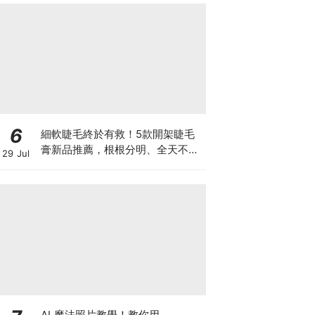
6
細軟睫毛終於有救！5款開架睫毛
膏新品推薦，根根分明、全天不塌
29 Jul
真的太燒
AI 魔法照片教學！教你用