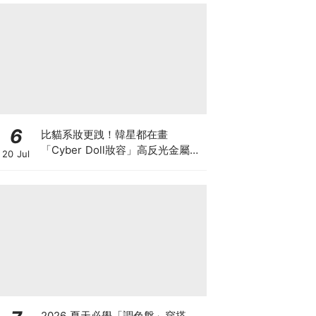
6
比貓系妝更跩！韓星都在畫
「Cyber Doll妝容」高反光金屬感
20 Jul
與俐落線條，虛擬美學持續發酵
2026 夏天必學「調色盤」穿搭