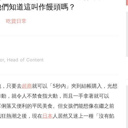
他們知道這叫作饅頭嗎？
吃貨日常
tor, Head of Content
包，只要去
超商
就可以「5秒內」夾到結帳購入，光想
舞動，就令人不禁食指大動，而且一手拿著就可以
單俐落又便利的平民美食。但女孩們能想像在繼之前
瘋狂熱潮之後，現在
日本
人居然又迷上一種「沒有餡