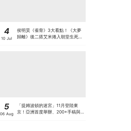
4
侯明昊《雀骨》3大看點！《大夢
歸離》後二搭艾米捲入朝堂生死虐
10 Jul
戀，戰損失明破碎感拉滿！
5
「提姆波頓的迷宮」11月登陸東
京！亞洲首度舉辦、200+手稿與
06 Aug
沒入型沉浸式體驗懶人包