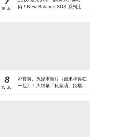
7
術！New Balance SDS 系列用 3
15 Jul
組情侶 Look 穿出放閃默契，不是
穿搭高手也能輕鬆疊穿出夏日層次
感！
8
朴寶英、孫錫求新片《如果和你在
一起》！大銀幕「反差萌」搭檔、
15 Jul
電影劇情大綱與上映資訊懶人包