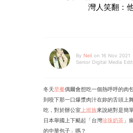
灣人笑翻：
By
Neil
on 16 Nov 2021
Senior Digital Media Edi
冬天
早餐
偶爾會想吃一個熱呼呼的肉
到咬下那一口爆漿肉汁在妳的舌頭上
吃，對於辦公室
上班族
來說絕對是簡
日本舉國上下颳起「台灣
珍珠奶茶
」
的中華包子」嗎？