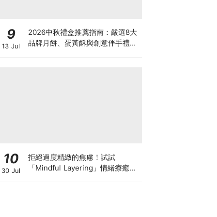
9
2026中秋禮盒推薦指南：嚴選8大
品牌月餅、蛋黃酥與創意伴手禮懶
13 Jul
人包
10
拒絕過度精緻的焦慮！試試
「Mindful Layering」情緒療癒
30 Jul
法，用衣服接住自己每天的情緒和
狀態 ♡