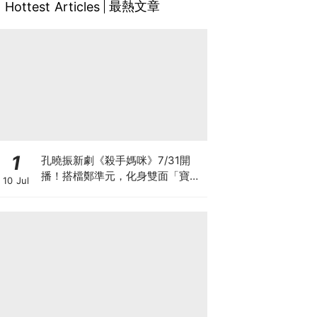
最熱文章
Hottest Articles
1
孔曉振新劇《殺手媽咪》7/31開
播！搭檔鄭準元，化身雙面「寶媽
10 Jul
狙擊手」劇情、角色看點全攻略