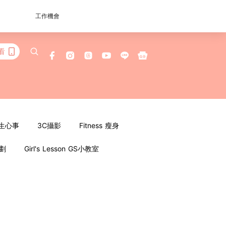
工作機會
看
女生心事
3C攝影
Fitness 瘦身
企劃
Girl's Lesson GS小教室