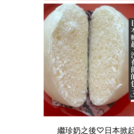
繼珍奶之後♡日本掀