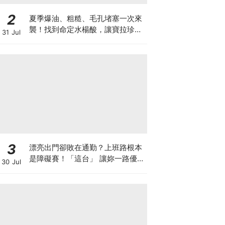
2
夏季爆油、粗糙、毛孔堵塞一次來
襲！找到命定水楊酸，讓寶拉珍選
31 Jul
陪妳守護肌膚的和平，重現穩定細
緻膚況♡
3
漂亮出門卻敗在通勤？上班路根本
是障礙賽！「這台」 讓妳一路優雅
30 Jul
不卡關～