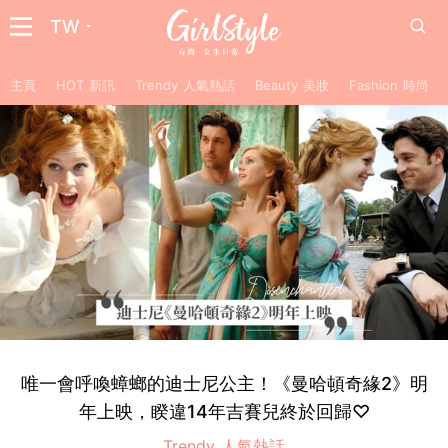
TW
主頁
HOT 新訊
Trendy 人氣熱話
Beauty 美妝
Fashion 時尚
唯一會呼喚蟑螂的迪士尼公主！《曼哈頓奇緣2》明
年上映，睽違14年吉賽兒終於回歸♡
Trendy 人氣熱話