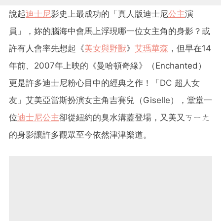
說起
迪士尼
影史上最成功的「真人版迪士尼
公主
演
員」，妳的腦海中會馬上浮現哪一位女主角的身影？或
許有人會率先想起《
美女與野獸
》
艾瑪華森
，但早在14
年前、2007年上映的《曼哈頓奇緣》（Enchanted）
更是許多迪士尼粉心目中的經典之作！「DC 超人女
友」艾美亞當斯扮演女主角吉賽兒（Giselle），堂堂一
位
迪士尼公主
卻從紐約的臭水溝蓋登場，又美又ㄎㄧㄤ
的身影讓許多觀眾至今依然津津樂道。