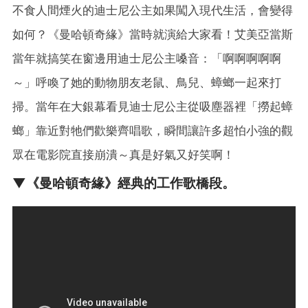
不食人間煙火的迪士尼公主如果闖入現代生活，會變得
如何？《曼哈頓奇緣》當時就演給大家看！艾美亞當斯
當年就搞笑在窗邊用迪士尼公主嗓音：「啊啊啊啊啊
～」呼喚了她的動物朋友老鼠、鳥兒、蟑螂一起來打
掃。當年在大銀幕看見迪士尼公主從吸塵器裡「撈起蟑
螂」靠近對牠們歡樂齊唱歌，瞬間讓許多超怕小強的觀
眾在電影院直接崩潰～真是好氣又好笑啊！
▼《曼哈頓奇緣》經典的工作歌橋段。