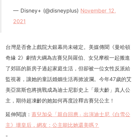
— Disney+ (@disneyplus)
November 12,
2021
台灣是否會上戲院大銀幕尚未確定。美媒傳聞《曼哈頓
奇緣 2》劇情大綱為吉賽兒與羅伯、女兒摩根一起搬進
了郊區的新房子過起家庭生活，但卻被一位女性反派給
監視著，讓她的童話婚姻生活再掀波瀾。今年47歲的艾
美亞當斯也將挑戰成為迪士尼影史上「最大齡」真人公
主，期待超凍齡的她如何再度詮釋吉賽兒公主！
延伸閱讀：
蓋兒加朵「親自回應」出演迪士尼《白雪公
主》壞皇后，網友：公主能比她還美嗎？
-