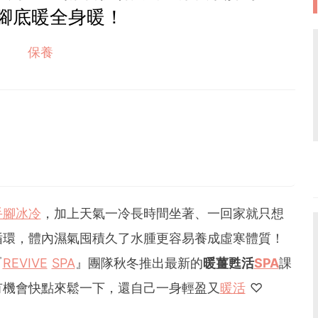
腳底暖全身暖！
保養
手腳冰冷
，加上天氣一冷長時間坐著、一回家就只想
循環，體內濕氣囤積久了水腫更容易養成虛寒體質！
『
REVIVE
SPA
』團隊秋冬推出最新的
暖薑甦活
SPA
課
有機會快點來鬆一下，還自己一身輕盈又
暖活
♡