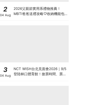
2
2026父親節實用系禮物推薦！
MBTI爸爸送禮攻略♡收納機能包
04 Aug
包、行李箱新品一次看
3
NCT WISH台北見面會2026｜9/5
登陸林口體育館！搶票時間、票價
04 Aug
座位圖、Weverse預售攻略總整理