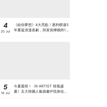
4
《給你夢想》4大亮點！惠利暌違5
年重返浪漫喜劇，與黃寅燁橫跨15
20 Jul
年的初戀與夢想！
5
今夏最韓！《K-ARTIST 韓風盛
夏》五大韓國人氣插畫IP現身信義
16 Jul
ATT 再抽首爾雙人機票