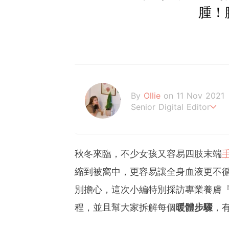
腫！
By
Ollie
on 11 Nov 2021
Senior Digital Editor
歐莉 #G編
秋冬來臨，不少女孩又容易四肢末端
縮到被窩中，更容易讓全身血液更不
別擔心，這次小編特別採訪專業養膚
程，並且幫大家拆解每個
暖體步驟
，