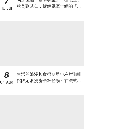
7
秋葵到薏仁，拆解風靡全網的「食
16 Jul
材水」跟風指南
8
生活的浪漫其實很簡單♡左岸咖啡
館限定浪漫密語杯登場～在法式咖
04 Aug
啡裡，收藏專屬自己的浪漫儀式
感！