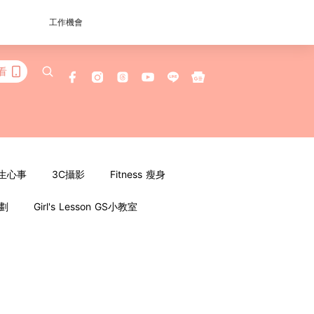
工作機會
看
女生心事
3C攝影
Fitness 瘦身
企劃
Girl's Lesson GS小教室