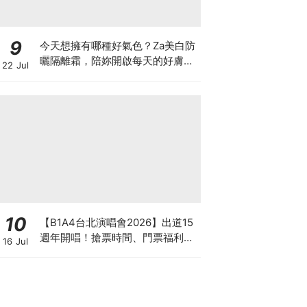
9
今天想擁有哪種好氣色？Za美白防
曬隔離霜，陪妳開啟每天的好膚
22 Jul
況，四色妝前校色搭配高效防曬，
一抹滑順服貼，打造專屬命定美
肌！
10
【B1A4台北演唱會2026】出道15
週年開唱！搶票時間、門票福利、
16 Jul
購票連結懶人包