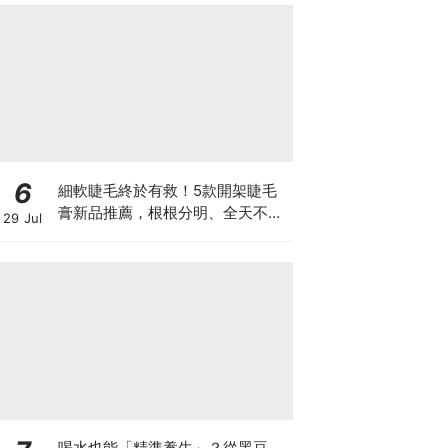
6
細軟睫毛終於有救！5款開架睫毛
膏新品推薦，根根分明、全天不塌
29 Jul
真的太燒
喝水也能「精準養生」？從黑豆、