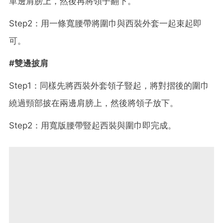
單邊肩膀上，然後再將領子翻下。
Step2：用一條寬腰帶將圍巾與西裝外套一起束起即
可。
#雙邊披肩
Step1：同樣先將西裝外套領子豎起，將對摺後的圍巾
繞過頸部披在兩邊肩膀上，然後將領子放下。
Step2：用寬版腰帶豎起西裝與圍巾即完成。