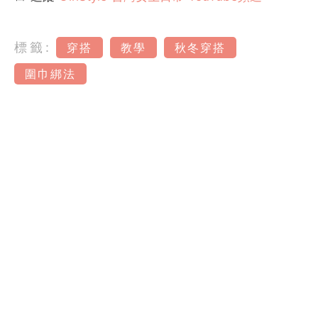
標籤:
穿搭
教學
秋冬穿搭
圍巾綁法