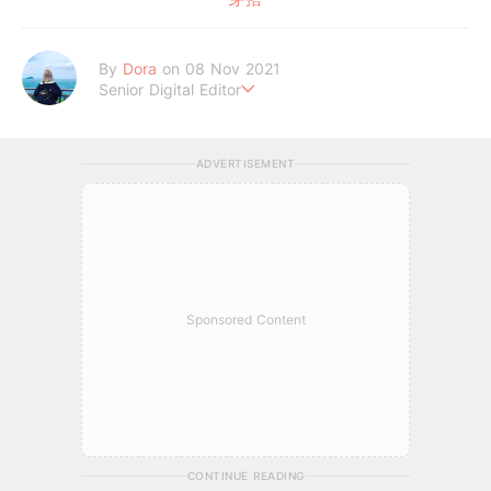
By
Dora
on 08 Nov 2021
Senior Digital Editor
朵拉
ADVERTISEMENT
Sponsored Content
CONTINUE READING