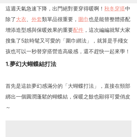
這週天氣急速下降，出門絕對要穿得暖啊！
秋冬穿搭
中
除了
大衣
、
外套
類單品很重要，
圍巾
也是能替整體搭配
增添造型感與保暖效果的重要
配件
，這次編編就幫大家
搜集了5款時髦又可愛的「圍巾綁法」，就算是手殘女
孩也可以一秒替穿搭營造高級感，還不趕快一起來學！
1.夢幻大蝴蝶結打法
首先是這款夢幻感滿分的「大蝴蝶打法」，直接在頸部
綁出一個圓潤蓬鬆的蝴蝶結，保暖之餘也顯得可愛俏皮
～