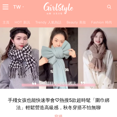
TW
主頁
HOT 新訊
Trendy 人氣熱話
Beauty 美妝
Fashion 時尚
手殘女孩也能快速學會♡熱搜5款超時髦「圍巾綁
法」輕鬆營造高級感，秋冬穿搭不怕無聊
穿搭