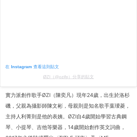
在 Instagram 查看這則貼文
ØZI（@ozifp）分享的貼文
實力派創作歌手ØZI（陳奕凡）現年24歲，出生於洛杉
磯，父親為攝影師陳文彬，母親則是知名歌手葉璦菱，
主持人利菁則是他的表姨。ØZI自4歲開始學習古典鋼
琴、小提琴、吉他等樂器，14歲開始創作英文詞曲，