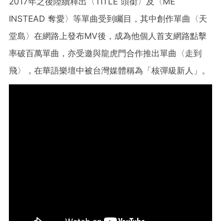
2017年之後陸續釋出〈TITLE 頭銜〉及〈ME
INSTEAD 奪愛〉等單曲受到矚目，其中創作單曲〈天
堂島〉在網路上發布MV後，成為他個人首支網路點擊
率破百萬單曲，亦受邀與龍虎門合作推出單曲〈走到
飛〉，在華語樂壇中被台灣媒體稱為「核彈級新人」。