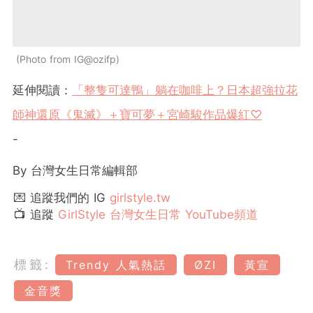
Photo from IG@ozifp
延伸閱讀：
「整隻可達鴨」躺在咖啡上？日本超強拉花
師神還原《鬼滅》＋寶可夢＋宮崎駿作品爆紅♡
-
By 台灣女生日常編輯部
💌 追蹤我們的 IG
girlstyle.tw
📺 追蹤
GirlStyle 台灣女生日常 YouTube頻道
標籤:
Trendy 人氣熱話
ØZI
黃宣
金音獎