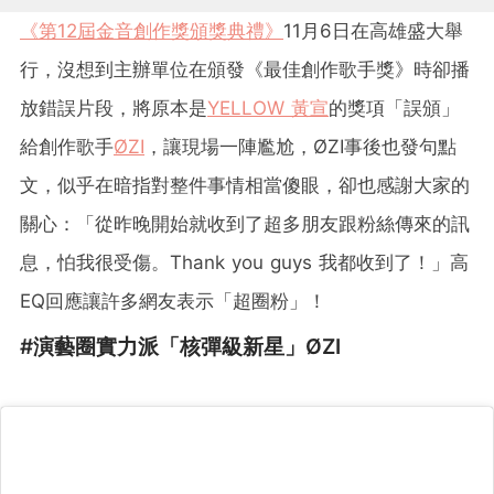
《第12屆金音創作獎頒獎典禮》
11月6日在高雄盛大舉
行，沒想到主辦單位在頒發《最佳創作歌手獎》時卻播
放錯誤片段，將原本是
YELLOW 黃宣
的獎項「誤頒」
給創作歌手
ØZI
，讓現場一陣尷尬，ØZI事後也發句點
文，似乎在暗指對整件事情相當傻眼，卻也感謝大家的
關心：「從昨晚開始就收到了超多朋友跟粉絲傳來的訊
息，怕我很受傷。Thank you guys 我都收到了！」高
EQ回應讓許多網友表示「超圈粉」！
#演藝圈實力派「核彈級新星」ØZI