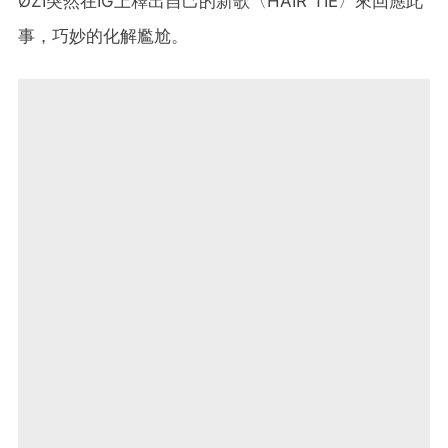
ØZI突然在IG上釋出自己的新歌〈HAIR TIE〉來回應此
事，巧妙的化解尷尬。