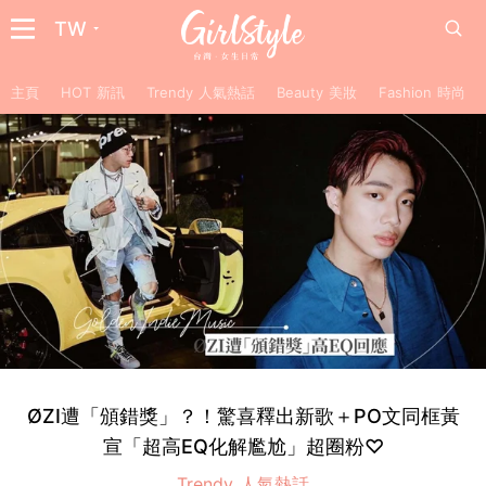
TW
主頁
HOT 新訊
Trendy 人氣熱話
Beauty 美妝
Fashion 時尚
ØZI遭「頒錯獎」？！驚喜釋出新歌＋PO文同框黃
宣「超高EQ化解尷尬」超圈粉♡
Trendy 人氣熱話