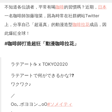
不知道各位讀者，平常有喝
咖啡
的習慣嗎？近期，
日本
一名咖啡師加藤瑠菜，因為時常在社群網站Twitter
上，分享自己「超逼真」的動漫造型
咖啡拉花
成品，因
此爆紅全球！
#咖啡師打造超狂「動漫咖啡拉花」
ラテアート☕ x TOKYO2020
ラテアートで何ができるかな?❓
ワクワク♪
／
Oo｡.ボヨヨン.｡oO
#ソメイティ