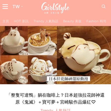
TW
主頁
HOT 新訊
Trendy 人氣熱話
Beauty 美妝
Fashion 時尚
「整隻可達鴨」躺在咖啡上？日本超強拉花師神還
原《鬼滅》＋寶可夢＋宮崎駿作品爆紅♡
Trendy 人氣熱話