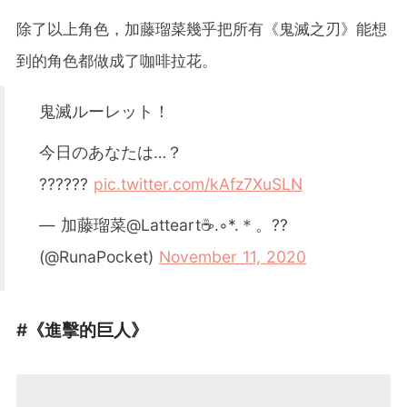
除了以上角色，加藤瑠菜幾乎把所有《鬼滅之刃》能想
到的角色都做成了咖啡拉花。
鬼滅ルーレット！
今日のあなたは…？
??????
pic.twitter.com/kAfz7XuSLN
— 加藤瑠菜@Latteart☕.◦*.＊。??
(@RunaPocket)
November 11, 2020
#《進擊的巨人》