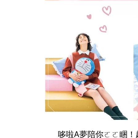
哆啦A夢陪你ㄛㄛ睏！