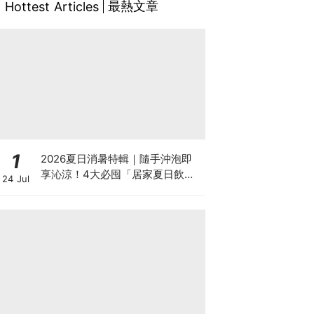
最熱文章
Hottest Articles
1
2026夏日消暑特輯｜隨手沖泡即
享沁涼！4大必囤「居家夏日飲
24 Jul
品」清單：果茶、經典冰紅茶、濃
縮咖啡液冷水即沖