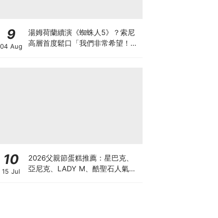
9
湯姆荷蘭續演《蜘蛛人5》？索尼
高層首度鬆口「我們非常希望！」
04 Aug
並回應下一代彼得帕克接班計畫
10
2026父親節蛋糕推薦：星巴克、
亞尼克、LADY M、酷聖石人氣特
15 Jul
色蛋糕一次看！「大人系風味、視
覺系造型」預購優惠懶人包