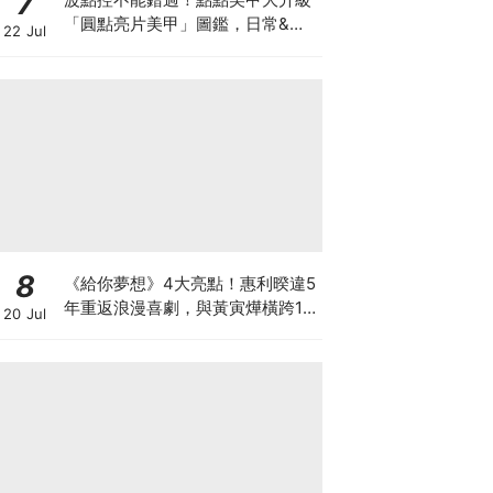
7
「圓點亮片美甲」圖鑑，日常&派
22 Jul
對輕鬆駕馭
8
《給你夢想》4大亮點！惠利暌違5
年重返浪漫喜劇，與黃寅燁橫跨15
20 Jul
年的初戀與夢想！