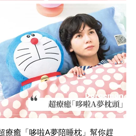
超療癒「哆啦A夢陪睡枕」幫你趕