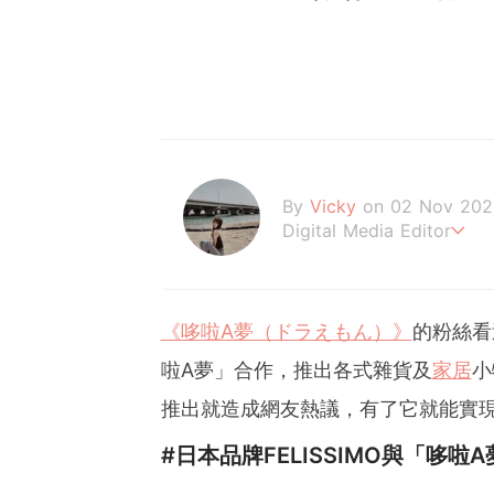
By
Vicky
on 02 Nov 202
Digital Media Editor
Hi，我是V編。
《哆啦A夢（ドラえもん）》
的粉絲看
啦A夢」合作，推出各式雜貨及
家居
小
推出就造成網友熱議，有了它就能實
#日本品牌FELISSIMO與「哆啦