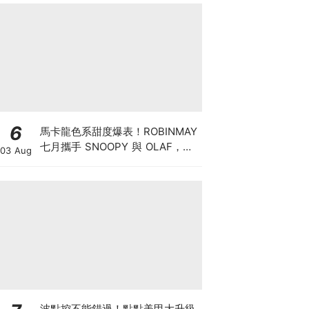
6
馬卡龍色系甜度爆表！ROBINMAY
七月攜手 SNOOPY 與 OLAF，打
03 Aug
造夏日清涼包款
波點控不能錯過！點點美甲大升級