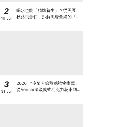
2
喝水也能「精準養生」？從黑豆、
秋葵到薏仁，拆解風靡全網的「食
16 Jul
材水」跟風指南
3
2026 七夕情人節甜點禮物推薦！
從Venchi頂級義式巧克力花束到
31 Jul
LADY M香檳千層，用甜蜜儀式感
告白！