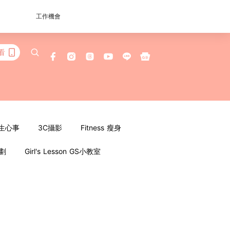
工作機會
看
女生心事
3C攝影
Fitness 瘦身
企劃
Girl's Lesson GS小教室