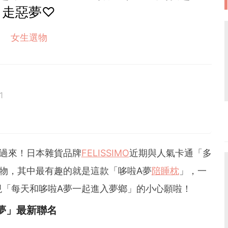
走惡夢♡
女生選物
1
過來！日本雜貨品牌
FELISSIMO
近期與人氣卡通「多
物，其中最有趣的就是這款「哆啦A夢
陪睡枕
」，一
現「每天和哆啦A夢一起進入夢鄉」的小心願啦！
A夢」最新聯名