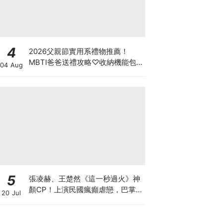
4
2026父親節實用系禮物推薦！
MBTI爸爸送禮攻略♡收納機能包
04 Aug
包、行李箱新品一次看
5
張凌赫、王楚然《這一秒過火》神
顏CP！上演民國瘋癲虐戀，巴掌
20 Jul
戲張力拉滿！