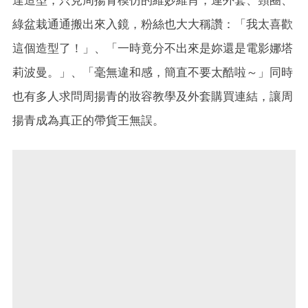
達造型，只見周揚青模仿的維妙維肖，連外套、頸圈、
綠盆栽通通搬出來入鏡，粉絲也大大稱讚：「我太喜歡
這個造型了！」、「一時竟分不出來是妳還是電影娜塔
莉波曼。」、「毫無違和感，簡直不要太酷啦～」同時
也有多人求問周揚青的妝容教學及外套購買連結，讓周
揚青成為真正的帶貨王無誤。