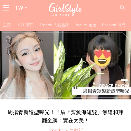
TW
主頁
HOT 新訊
Trendy 人氣熱話
Beauty 美妝
Fashion 時尚
周揚青新造型曝光！「眉上齊瀏海短髮」無違和辣
翻全網：實在太美！
Trendy 人氣熱話