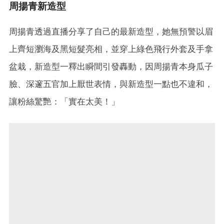
周揚青新造型
周揚青透過直播分享了自己的最新造型，她無預警以眉
上齊短瀏海及黑短髮亮相，並穿上綠色飛行外套及手拿
盆栽，新造型一釋出瞬間引發轟動，因周揚青本身瓜子
臉、深邃五官加上厭世表情，與新造型一點也不違和，
讓粉絲驚艷：「實在太美！」