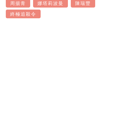
周揚青
娜塔莉波曼
陳瑞豐
終極追殺令