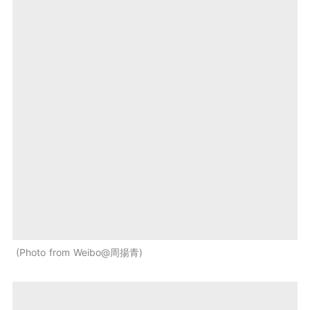
Photo from Weibo@周揚青