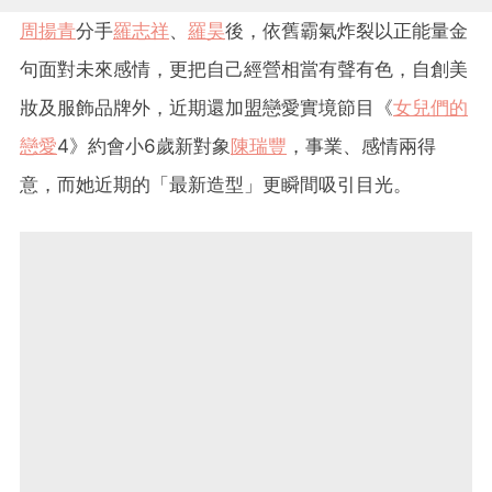
周揚青
分手
羅志祥
、
羅昊
後，依舊霸氣炸裂以正能量金
句面對未來感情，更把自己經營相當有聲有色，自創美
妝及服飾品牌外，近期還加盟戀愛實境節目《
女兒們的
戀愛
4》約會小6歲新對象
陳瑞豐
，事業、感情兩得
意，而她近期的「最新造型」更瞬間吸引目光。