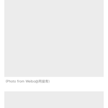
Photo from Weibo@周揚青