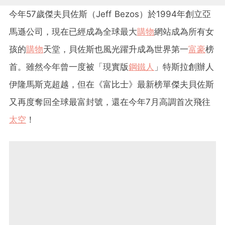
今年57歲傑夫貝佐斯（Jeff Bezos）於1994年創立亞
馬遜公司，現在已經成為全球最大
購物
網站成為所有女
孩的
購物
天堂，貝佐斯也風光躍升成為世界第一
富豪
榜
首。雖然今年曾一度被「現實版
鋼鐵人
」特斯拉創辦人
伊隆馬斯克超越，但在《富比士》最新榜單傑夫貝佐斯
又再度奪回全球最富封號，還在今年7月高調首次飛往
太空
！