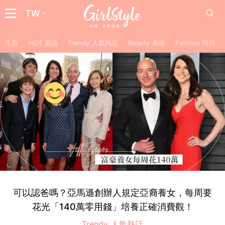
TW
主頁
HOT 新訊
Trendy 人氣熱話
Beauty 美妝
Fashion 時尚
可以認爸嗎？亞馬遜創辦人規定亞裔養女，每周要
花光「140萬零用錢」培養正確消費觀！
Trendy 人氣熱話