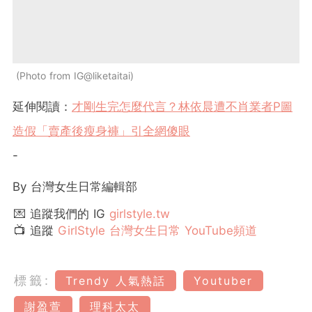
Photo from IG@liketaitai
延伸閱讀：
才剛生完怎麼代言？林依晨遭不肖業者P圖
造假「賣產後瘦身褲」引全網傻眼
-
By 台灣女生日常編輯部
💌 追蹤我們的 IG
girlstyle.tw
📺 追蹤
GirlStyle 台灣女生日常 YouTube頻道
標籤:
Trendy 人氣熱話
Youtuber
謝盈萱
理科太太