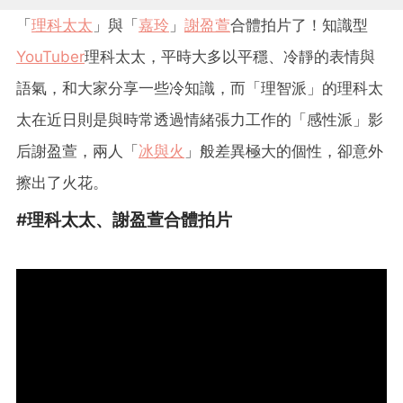
「
理科太太
」與「
嘉玲
」
謝盈萱
合體拍片了！知識型
YouTuber
理科太太，平時大多以平穩、冷靜的表情與
語氣，和大家分享一些冷知識，而「理智派」的理科太
太在近日則是與時常透過情緒張力工作的「感性派」影
后謝盈萱，兩人「
冰與火
」般差異極大的個性，卻意外
擦出了火花。
#理科太太、謝盈萱合體拍片