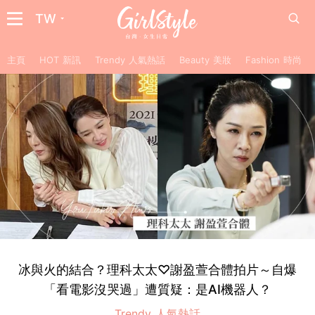
TW
主頁
HOT 新訊
Trendy 人氣熱話
Beauty 美妝
Fashion 時尚
冰與火的結合？理科太太♡謝盈萱合體拍片～自爆
「看電影沒哭過」遭質疑：是AI機器人？
Trendy 人氣熱話