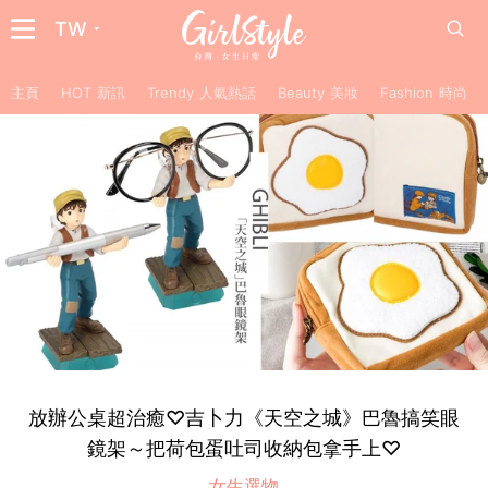
TW
主頁
HOT 新訊
Trendy 人氣熱話
Beauty 美妝
Fashion 時尚
放辦公桌超治癒♡吉卜力《天空之城》巴魯搞笑眼
鏡架～把荷包蛋吐司收納包拿手上♡
女生選物