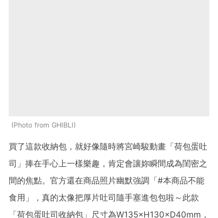
Photo from GHIBLI
買了這款收納包，就好像隨時將宮崎駿動畫「荷包蛋吐
司」捧在手心上一樣樂趣，肯定會讓妳瞬間成為閨密之
間的焦點。官方還在商品照片幽默強調「#本商品不能
食用」，真的太像把厚片吐司隨手塞進包包啦～此款
「荷包蛋吐司收納包」尺寸為W135×H130×D40mm，