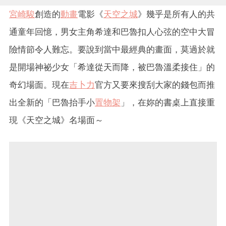
宮崎駿
創造的
動畫
電影《
天空之城
》幾乎是所有人的共
通童年回憶，男女主角希達和巴魯扣人心弦的空中大冒
險情節令人難忘。要說到當中最經典的畫面，莫過於就
是開場神祕少女「希達從天而降，被巴魯溫柔接住」的
奇幻場面。現在
吉卜力
官方又要來搜刮大家的錢包而推
出全新的「巴魯抬手小
置物架
」，在妳的書桌上直接重
現《天空之城》名場面～