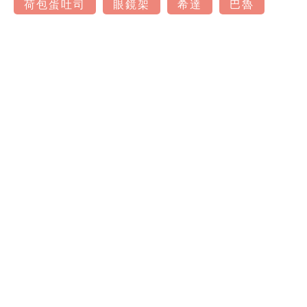
荷包蛋吐司
眼鏡架
希達
巴魯