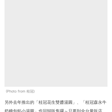
Photo from 桂冠
另外去年推出的「桂冠花生雙醬湯圓」、「桂冠森永牛
奶糖包餡小湯圓」也回歸販售囉～只要到全台量販店、