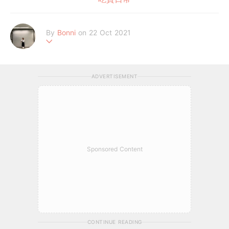
By
Bonni
on 22 Oct 2021
٩(๑❛ᴗ❛๑)۶
ADVERTISEMENT
Sponsored Content
CONTINUE READING