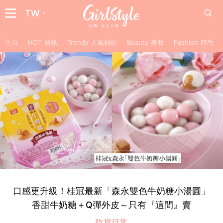
TW
主頁
HOT 新訊
Trendy 人氣熱話
Beauty 美妝
Fashion 時尚
口感更升級！桂冠最新「森永雙色牛奶糖小湯圓」
香甜牛奶糖＋Q彈外皮～只有『這間』賣
吃貨日常