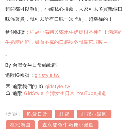
超商都可以買到，小編私心推薦，大家可以多買幾個口
味混著煮，就可以所有口味一次吃到，超幸福的！
延伸閱讀：
桂冠小湯圓Ｘ森永牛奶糖根本神作！滿滿的
牛奶糖內餡，甜而不膩的口感秋冬就靠它取暖～
-
By 台灣女生日常編輯部
追蹤IG帳號：
girlstyle.tw
💌 追蹤我們的 IG
girlstyle.tw
📺 追蹤
GirlStyle 台灣女生日常 YouTube頻道
標籤:
吃貨日常
桂冠
桂冠小湯圓
桂冠湯圓
森永雙色牛奶糖小湯圓