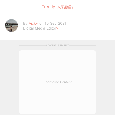
Trendy 人氣熱話
By
Vicky
on 15 Sep 2021
Digital Media Editor
Hi，我是V編。
ADVERTISEMENT
Sponsored Content