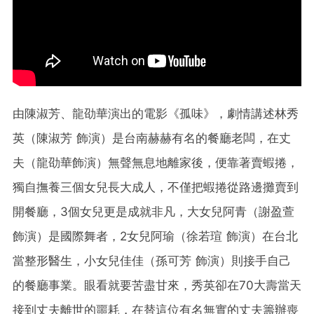
由陳淑芳、龍劭華演出的電影《孤味》，劇情講述林秀
英（陳淑芳 飾演）是台南赫赫有名的餐廳老闆，在丈
夫（龍劭華飾演）無聲無息地離家後，便靠著賣蝦捲，
獨自撫養三個女兒長大成人，不僅把蝦捲從路邊攤賣到
開餐廳，3個女兒更是成就非凡，大女兒阿青（謝盈萱
飾演）是國際舞者，2女兒阿瑜（徐若瑄 飾演）在台北
當整形醫生，小女兒佳佳（孫可芳 飾演）則接手自己
的餐廳事業。眼看就要苦盡甘來，秀英卻在70大壽當天
接到丈夫離世的噩耗，在替這位有名無實的丈夫籌辦喪