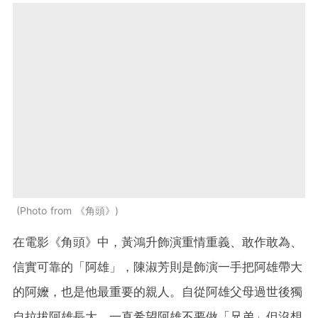
Photo from 《角頭》
在電影《角頭》中，黃鴻升飾演重情重義、敢作敢為、
信實可靠的「阿雄」，陳淑芳則是飾演一手把阿雄帶大
的阿嬤，也是他最重要的親人。自從阿雄父母過世後獨
自拉拔阿雄長大，一直希望阿雄不要做「兄弟」但沒想