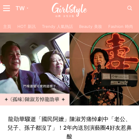
TW
主頁
HOT 新訊
Trendy 人氣熱話
Beauty 美妝
Fashion 時尚
龍劭華驟逝「國民阿嬤」陳淑芳痛悼劇中「老公、
兒子、孫子都沒了」！2年內送別演藝圈4好友惹鼻
酸