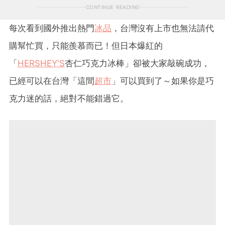
CONTINUE READING
每次看到國外推出熱門
冰品
，台灣沒有上市也無法請代
購幫忙買，只能羨慕而已！但日本爆紅的
「
HERSHEY'S
杏仁巧克力冰棒」卻被大家敲碗成功，
已經可以在台灣「這間
超市
」可以買到了～如果你是巧
克力迷的話，絕對不能錯過它。