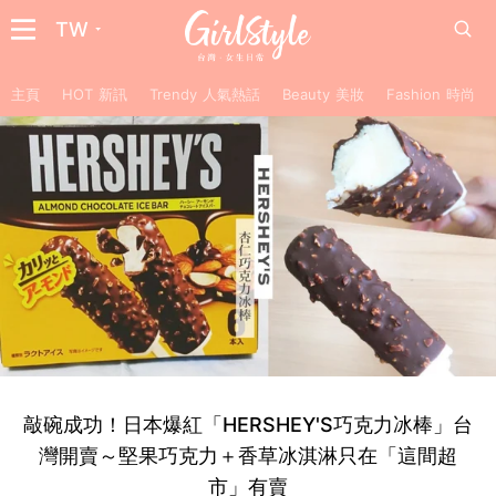
TW
主頁
HOT 新訊
Trendy 人氣熱話
Beauty 美妝
Fashion 時尚
敲碗成功！日本爆紅「HERSHEY'S巧克力冰棒」台
灣開賣～堅果巧克力＋香草冰淇淋只在「這間超
市」有賣