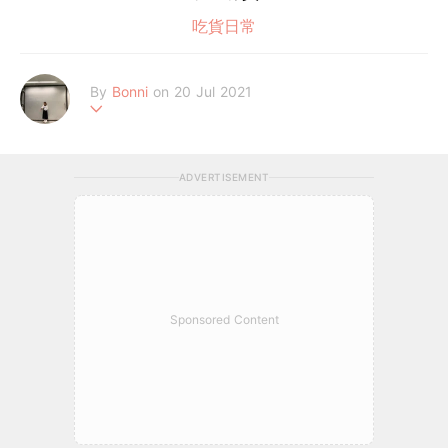
吃貨日常
By
Bonni
on 20 Jul 2021
٩(๑❛ᴗ❛๑)۶
ADVERTISEMENT
Sponsored Content