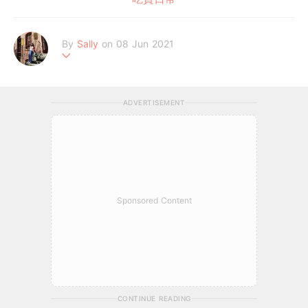
By
Sally
on 08 Jun 2021
追劇不間斷的#我的天編
ADVERTISEMENT
Sponsored Content
CONTINUE READING