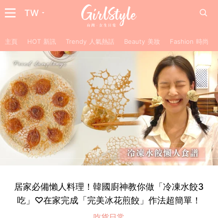
TW
主頁
HOT 新訊
Trendy 人氣熱話
Beauty 美妝
Fashion 時尚
居家必備懶人料理！韓國廚神教你做「冷凍水餃3
吃」♡在家完成「完美冰花煎餃」作法超簡單！
吃貨日常