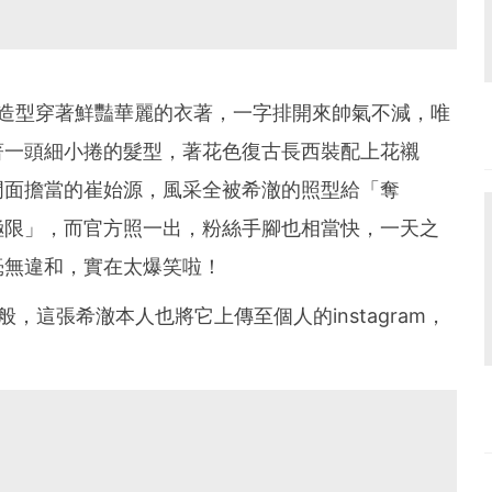
人頂著新造型穿著鮮豔華麗的衣著，一字排開來帥氣不減，唯
著一頭細小捲的髮型，著花色復古長西裝配上花襯
門面擔當的崔始源，風采全被希澈的照型給「奪
極限」，而官方照一出，粉絲手腳也相當快，一天之
毫無違和，實在太爆笑啦！
，這張希澈本人也將它上傳至個人的instagram，