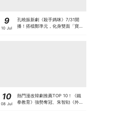
9
孔曉振新劇《殺手媽咪》7/31開
播！搭檔鄭準元，化身雙面「寶媽
10 Jul
狙擊手」劇情、角色看點全攻略
10
熱門漫改韓劇推薦TOP 10！《鐵
拳教育》強勢奪冠、朱智勛《外傷
08 Jul
重症中心》最熱血的醫療劇