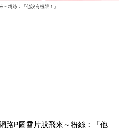
網路P圖雪片般飛來～粉絲：「他