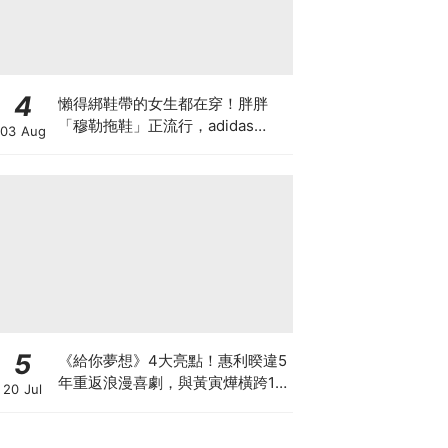
4
懶得綁鞋帶的女生都在穿！胖胖
「穆勒拖鞋」正流行，adidas
03 Aug
Originals、Timberland到Nike都
推出新款，還有Repetto ×
BIRKENSTOCK 聯名！
5
《給你夢想》4大亮點！惠利暌違5
年重返浪漫喜劇，與黃寅燁橫跨15
20 Jul
年的初戀與夢想！