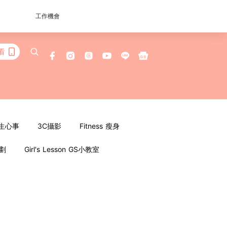
工作機會
看
女生心事
3C攝影
Fitness 瘦身
企劃
Girl's Lesson GS小教室