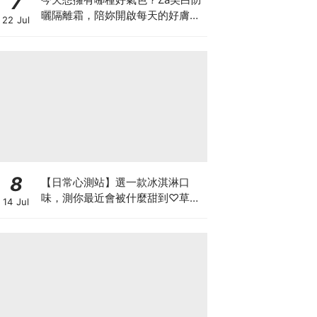
7
曬隔離霜，陪妳開啟每天的好膚
22 Jul
況，四色妝前校色搭配高效防曬，
一抹滑順服貼，打造專屬命定美
肌！
8
【日常心測站】選一款冰淇淋口
味，測你最近會被什麼甜到♡草莓
14 Jul
牛奶、芒果雪酪或是抹茶冰淇淋