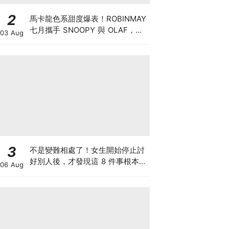
2
馬卡龍色系甜度爆表！ROBINMAY
七月攜手 SNOOPY 與 OLAF，打
03 Aug
造夏日清涼包款
3
不是變難相處了！女生開始停止討
好別人後，才發現這 8 件事根本沒
06 Aug
必要內耗