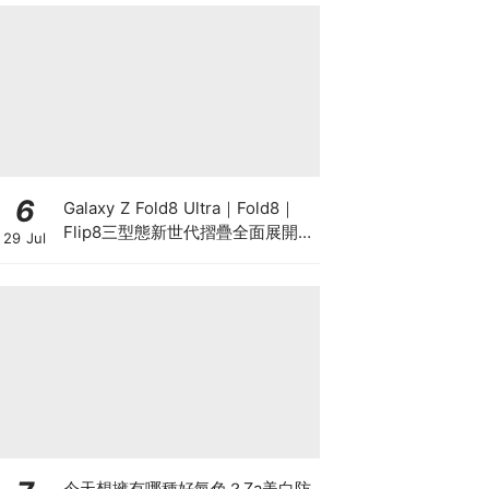
6
Galaxy Z Fold8 Ultra｜Fold8｜
Flip8三型態新世代摺疊全面展開！
29 Jul
以 Galaxy AI 驅動摺疊創新，全面
升級行動生產力、娛樂與個人風格
今天想擁有哪種好氣色？Za美白防