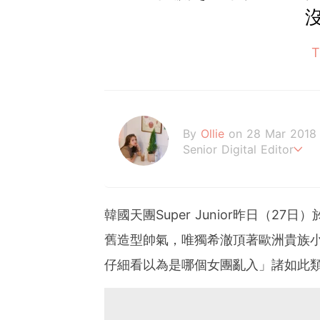
By
Ollie
on 28 Mar 2018
Senior Digital Editor
歐莉 #G編
韓國天團Super Junior昨日（
舊造型帥氣，唯獨希澈頂著歐洲貴族小
仔細看以為是哪個女團亂入」諸如此