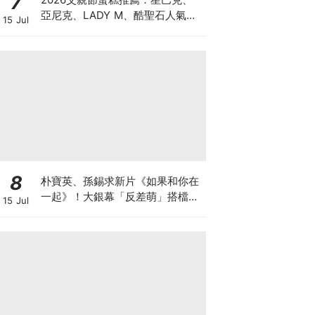
7
亞尼克、LADY M、酷聖石人氣特
15 Jul
色蛋糕一次看！「大人系風味、視
覺系造型」預購優惠懶人包
8
朴寶英、孫錫求新片《如果和你在
一起》！大銀幕「反差萌」搭檔、
15 Jul
電影劇情大綱與上映資訊懶人包