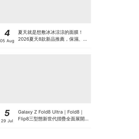
4
夏天就是想敷冰冰涼涼的面膜！
2026夏天8款新品推薦，保濕、毛
05 Aug
孔、舒緩一次整理，洗完澡敷真的
太療癒
5
Galaxy Z Fold8 Ultra｜Fold8｜
Flip8三型態新世代摺疊全面展開！
29 Jul
以 Galaxy AI 驅動摺疊創新，全面
升級行動生產力、娛樂與個人風格