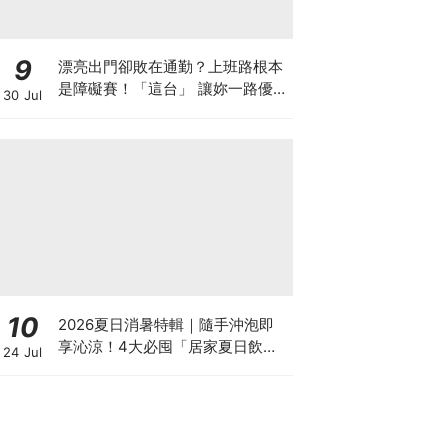
9
漂亮出門卻敗在通勤？上班路根本
是障礙賽！「這台」 讓妳一路優雅
30 Jul
不卡關～
10
2026夏日消暑特輯｜隨手沖泡即
享沁涼！4大必囤「居家夏日飲
24 Jul
品」清單：果茶、經典冰紅茶、濃
縮咖啡液冷水即沖