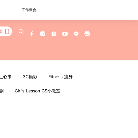
工作機會
看
女生心事
3C攝影
Fitness 瘦身
企劃
Girl's Lesson GS小教室