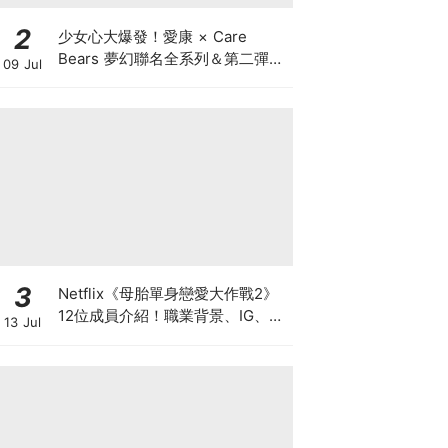
2
少女心大爆發！愛康 × Care
Bears 夢幻聯名全系列＆第二彈萌
09 Jul
趣周邊重磅登場
3
Netflix《母胎單身戀愛大作戰2》
12位成員介紹！職業背景、IG、天
13 Jul
菜級顏值與母單原因（陸續更新
中）