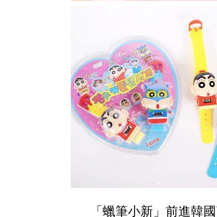
「蠟筆小新」前進韓國