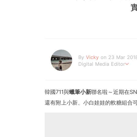
By
Vicky
on 23 Mar 201
Digital Media Editor
Hi，我是V編。
韓國711與
蠟筆小新
聯名啦～近期在SN
還有附上小新、小白娃娃的軟糖組合