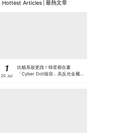
最熱文章
Hottest Articles
1
比貓系妝更跩！韓星都在畫
「Cyber Doll妝容」高反光金屬感
20 Jul
與俐落線條，虛擬美學持續發酵