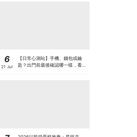
6
【日常心測站】手機、錢包或鑰
匙？出門前最後確認哪一樣，看你
21 Jul
把什麼放在生活第一順位
2026父親節蛋糕推薦：星巴克、