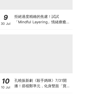
9
拒絕過度精緻的焦慮！試試
「Mindful Layering」情緒療癒
30 Jul
法，用衣服接住自己每天的情緒和
狀態 ♡
10
孔曉振新劇《殺手媽咪》7/31開
播！搭檔鄭準元，化身雙面「寶媽
10 Jul
狙擊手」劇情、角色看點全攻略