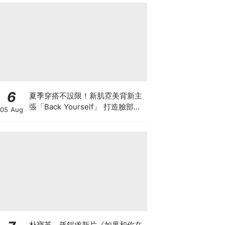
6
夏季穿搭不設限！新肌霓美背新主
張「Back Yourself」 打造臉部級
05 Aug
背部養膚儀式
朴寶英、孫錫求新片《如果和你在