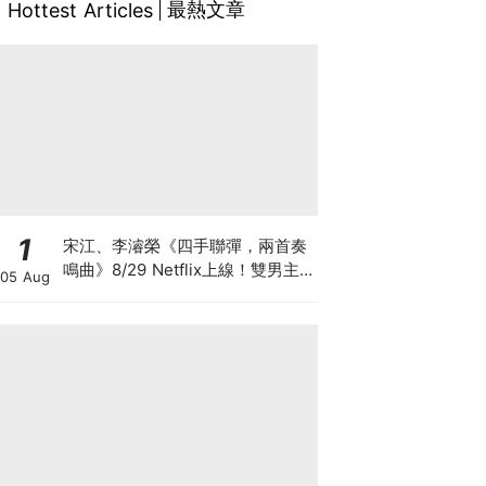
最熱文章
Hottest Articles
1
宋江、李濬榮《四手聯彈，兩首奏
鳴曲》8/29 Netflix上線！雙男主
05 Aug
亮點、角色介紹與劇情懶人包