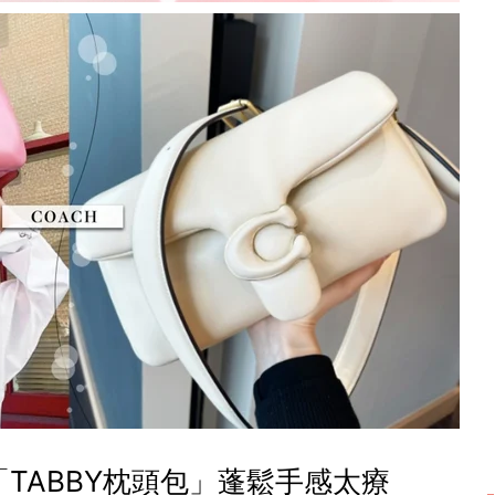
「TABBY枕頭包」蓬鬆手感太療