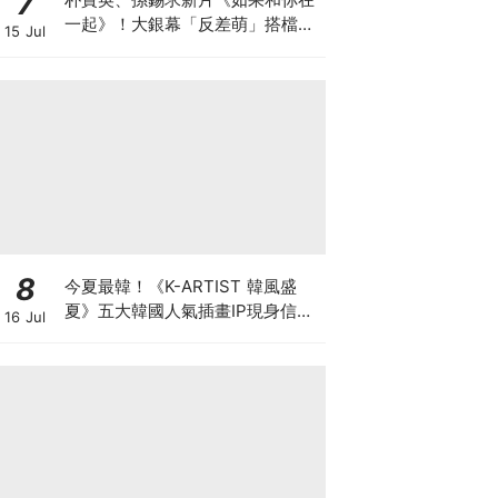
7
一起》！大銀幕「反差萌」搭檔、
15 Jul
電影劇情大綱與上映資訊懶人包
8
今夏最韓！《K-ARTIST 韓風盛
夏》五大韓國人氣插畫IP現身信義
16 Jul
ATT 再抽首爾雙人機票