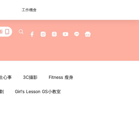
工作機會
看
女生心事
3C攝影
Fitness 瘦身
企劃
Girl's Lesson GS小教室