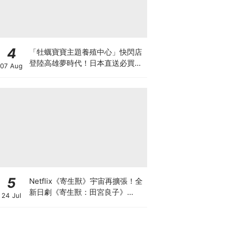
4
「牡蠣寶寶主題養殖中心」快閃店
登陸高雄夢時代！日本直送必買周
07 Aug
邊、沉浸式體驗亮點總整理
5
Netflix《寄生獸》宇宙再擴張！全
新日劇《寄生獸：田宮良子》
24 Jul
2027上線，忽那汐里主演經典角
色