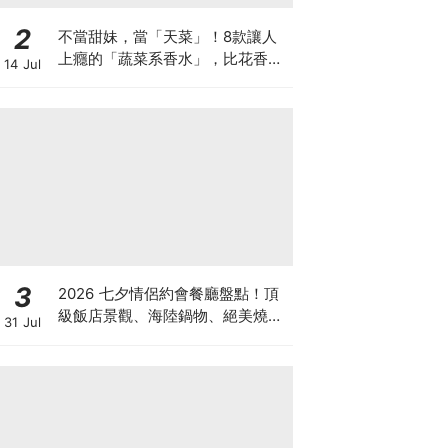
2
不當甜妹，當「天菜」！8款讓人
上癮的「蔬菜系香水」，比花香更
14 Jul
高級♡
3
2026 七夕情侶約會餐廳盤點！頂
級飯店景觀、海陸鍋物、絕美燒肉
31 Jul
與秘境老宅一次蒐羅