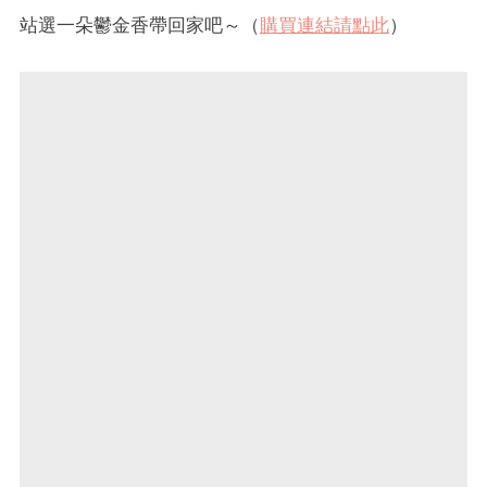
站選一朵鬱金香帶回家吧～（
購買連結請點此
）