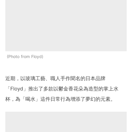
Photo from Floyd
近期，以玻璃工藝、職人手作聞名的日本品牌
「Floyd」推出了多款以鬱金香花朵為造型的掌上水
杯，為「喝水」這件日常行為增添了夢幻的元素。