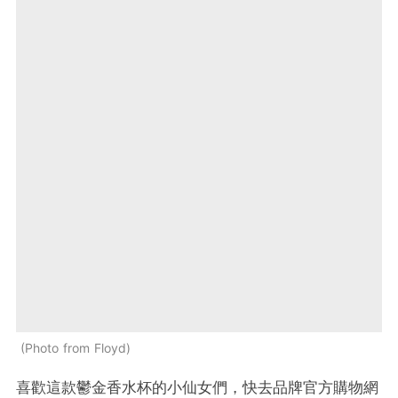
Photo from Floyd
喜歡這款鬱金香水杯的小仙女們，快去品牌官方購物網