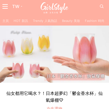
TW
主頁
HOT 新訊
Trendy 人氣熱話
Beauty 美妝
Fashion 時尚
仙女都用它喝水？！日本超夢幻「鬱金香水杯」仙
氣爆棚♡
女生選物