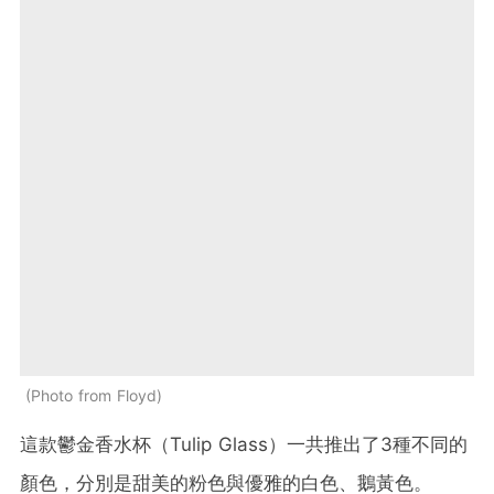
Photo from Floyd
這款鬱金香水杯（Tulip Glass）一共推出了3種不同的
顏色，分別是甜美的粉色與優雅的白色、鵝黃色。