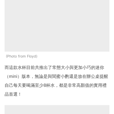
Photo from Floyd
而這款水杯目前共推出了常態大小與更加小巧的迷你
（mini）版本，無論是與閨蜜小酌還是放在辦公桌提醒
自己每天要喝滿至少8杯水，都是非常高顏值的實用禮
品首選！