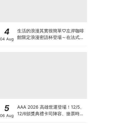
4
生活的浪漫其實很簡單♡左岸咖啡
館限定浪漫密語杯登場～在法式咖
04 Aug
啡裡，收藏專屬自己的浪漫儀式
感！
5
AAA 2026 高雄世運登場！12/5、
12/6頒獎典禮卡司陣容、搶票時
06 Aug
間、四面舞台懶人包