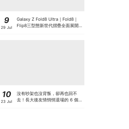
9
Galaxy Z Fold8 Ultra｜Fold8｜
Flip8三型態新世代摺疊全面展開！
29 Jul
以 Galaxy AI 驅動摺疊創新，全面
升級行動生產力、娛樂與個人風格
10
沒有吵架也沒背叛，卻再也回不
去！長大後友情悄悄退場的 6 個預
23 Jul
兆，看懂就不再糾結