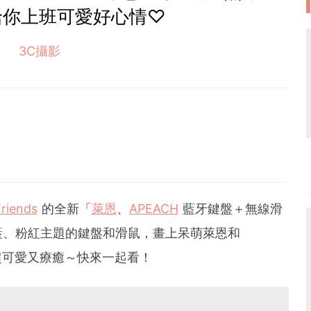
給你上班可愛好心情♡
3C攝影
riends
的全新「
萊恩
、
APEACH
藍牙鍵盤＋無線滑
藍、粉紅主題的鍵盤和滑鼠，畫上呆萌萊恩和
變超可愛又療癒～快來一起看！