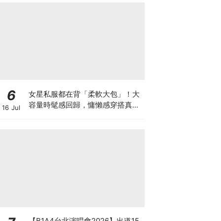
6
女星私服都在背「柔軟大包」！大
容量時髦感回歸，慵懶感穿搭真的
16 Jul
離不開它♡
【B1A4台北演唱會2026】出道15