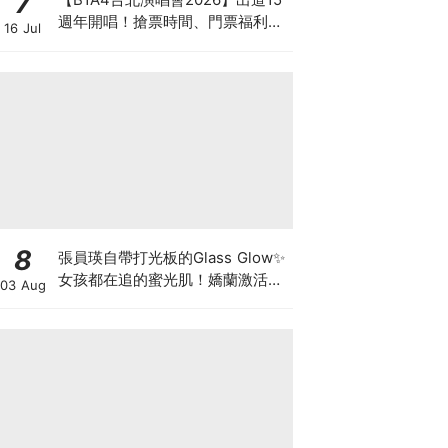
7
週年開唱！搶票時間、門票福利、
16 Jul
購票連結懶人包
8
張員瑛自帶打光板的Glass Glow✨
女孩都在追的蜜光肌！嬌蘭激活能
03 Aug
量凍晶x平衡油精華，首創「肌膚
喝的檸檬橄欖油」!