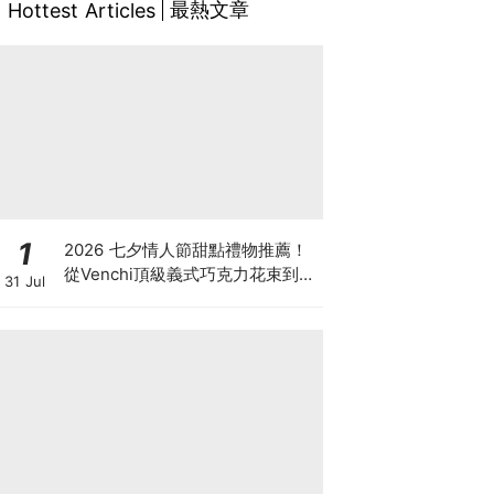
最熱文章
Hottest Articles
1
2026 七夕情人節甜點禮物推薦！
從Venchi頂級義式巧克力花束到
31 Jul
LADY M香檳千層，用甜蜜儀式感
告白！