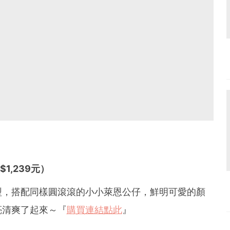
$1,239元）
型，搭配同樣圓滾滾的小小萊恩公仔，鮮明可愛的顏
亮清爽了起來～『
購買連結點此
』