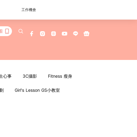
工作機會
看
女生心事
3C攝影
Fitness 瘦身
企劃
Girl's Lesson GS小教室