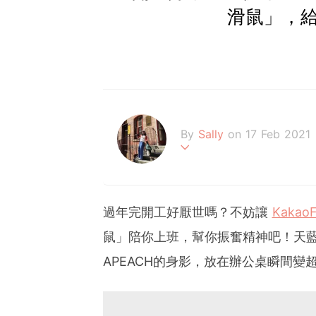
滑鼠」，
By
Sally
on 17 Feb 2021
追劇不間斷的#我的天編
過年完開工好厭世嗎？不妨讓
KakaoF
鼠」陪你上班，幫你振奮精神吧！天
APEACH的身影，放在辦公桌瞬間