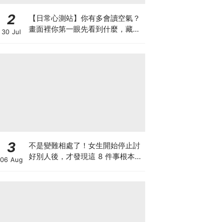
2
【日常心測站】你有多會讀空氣？
畫面裡你第一眼先看到什麼，藏著
30 Jul
你最擅長讀懂的內心能力
3
不是變難相處了！女生開始停止討
好別人後，才發現這 8 件事根本沒
06 Aug
必要內耗