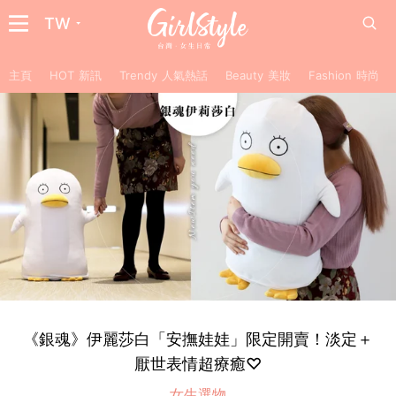
TW
主頁
HOT 新訊
Trendy 人氣熱話
Beauty 美妝
Fashion 時尚
《銀魂》伊麗莎白「安撫娃娃」限定開賣！淡定＋
厭世表情超療癒♡
女生選物