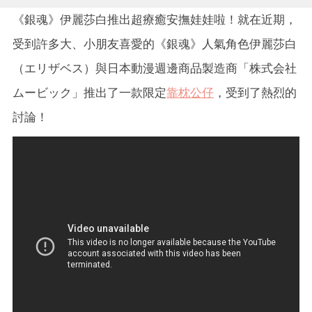
《銀魂》伊麗莎白推出超療癒安撫娃娃啦！就在近期，
受到許多大、小朋友喜愛的《銀魂》人氣角色伊麗莎白
（エリザベス）與日本動漫週邊商品製造商「株式会社
ムービック」推出了一款限定
靠枕公仔
，受到了熱烈的
討論！