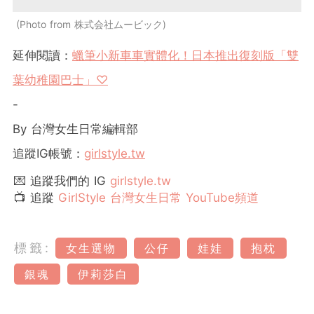
Photo from 株式会社ムービック
延伸閱讀：
蠟筆小新車車實體化！日本推出復刻版「雙
葉幼稚園巴士」♡
-
By 台灣女生日常編輯部
追蹤IG帳號：
girlstyle.tw
💌 追蹤我們的 IG
girlstyle.tw
📺 追蹤
GirlStyle 台灣女生日常 YouTube頻道
標籤:
女生選物
公仔
娃娃
抱枕
銀魂
伊莉莎白