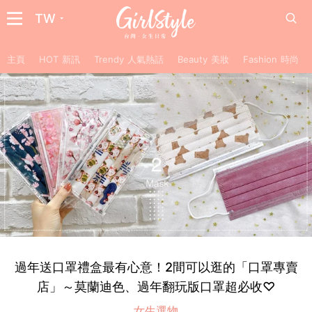
TW
主頁
HOT 新訊
Trendy 人氣熱話
Beauty 美妝
Fashion 時尚
過年送口罩禮盒最有心意！2間可以逛的「口罩專賣
店」～莫蘭迪色、過年翻玩版口罩超必收♡
女生選物