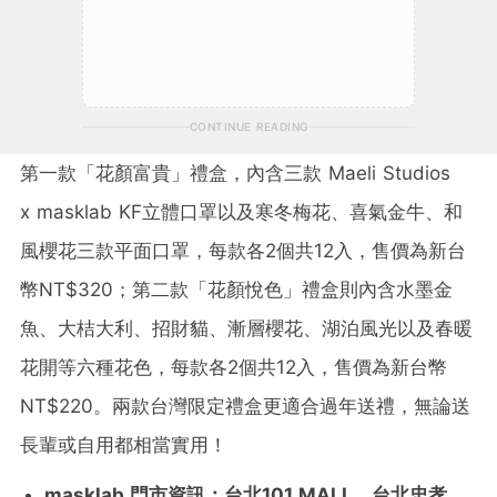
CONTINUE READING
第一款「花顏富貴」禮盒，內含三款
Maeli Studios
x masklab KF
立體口罩以及寒冬梅花、喜氣金牛、和
風櫻花三款平面口罩，每款各
2
個共
12
入，售價為新台
幣NT
$320
；第二款「花顏悅色」禮盒則內含水墨金
魚、大桔大利、招財貓、漸層櫻花、湖泊風光以及春暖
花開等六種花色，每款各
2
個共
12
入，售價為新台幣
NT
$
220。
兩款台灣限定禮盒更適合過年送禮，無論送
長輩或自用都相當實用！
masklab 門市資訊：
台北
101 MALL
、台北忠孝