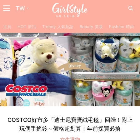
TW
主頁
HOT 新訊
Trendy 人氣熱話
Beauty 美妝
Fashion 時尚
COSTCO好市多「迪士尼寶寶絨毛毯」回歸！附上
玩偶手搖鈴～價格超划算！年前採買必搶
女生選物