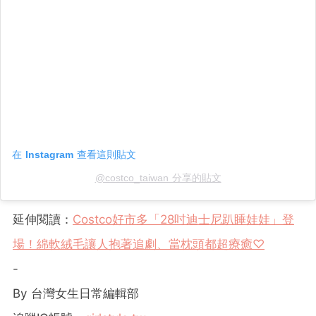
在 Instagram 查看這則貼文
@costco_taiwan 分享的貼文
延伸閱讀：
Costco好市多「28吋迪士尼趴睡娃娃」登
場！綿軟絨毛讓人抱著追劇、當枕頭都超療癒♡
-
By 台灣女生日常編輯部