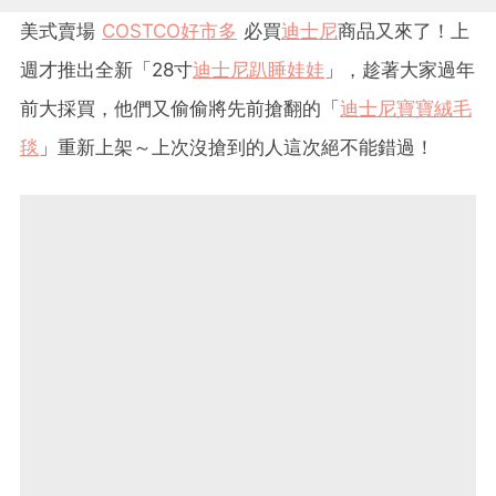
美式賣場
COSTCO好市多
必買
迪士尼
商品又來了！上
週才推出全新「28寸
迪士尼趴睡娃娃
」，趁著大家過年
前大採買，他們又偷偷將先前搶翻的「
迪士尼寶寶絨毛
毯
」重新上架～上次沒搶到的人這次絕不能錯過！