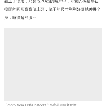
貓主子使用，只見他PO出的照片中，可愛的橘貓窩在
攤開的圓形寶寶毯上頭，毯子的尺寸剛剛好讓牠伸展全
身，睡得超舒服～
Photo from FB@Costco好市多商品經驗老實說