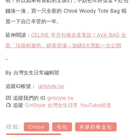
啦！所以如果有喜歡的女孩們，不妨把年終獎金＋紅包
錢湊一湊，買一只全新的 Chloé Woody Tote Bag 犒
賞一下自己辛苦的一年。
延伸閱讀：
CELINE 半月包推全皮革款！AVA BAG 全
新「珍珠粉黛色」絕美登場～加碼5大買點一次公開
-
By
台灣女生日常編輯部
追蹤
IG
帳號：
girlstyle.tw
💌 追蹤我們的 IG
girlstyle.tw
📺 追蹤
GirlStyle 台灣女生日常 YouTube頻道
標籤:
Chloé
包包
燕麥奶餐盒包