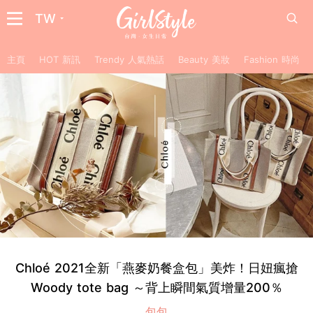
TW
主頁
HOT 新訊
Trendy 人氣熱話
Beauty 美妝
Fashion 時尚
Chloé 2021全新「燕麥奶餐盒包」美炸！日妞瘋搶
Woody tote bag ～背上瞬間氣質增量200％
包包