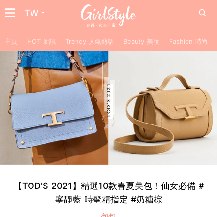
TW
主頁
HOT 新訊
Trendy 人氣熱話
Beauty 美妝
Fashion 時尚
【TOD'S 2021】精選10款春夏美包！仙女必備 #
寧靜藍 時髦精指定 #奶糖棕
包包