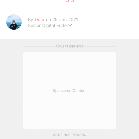
By
Dora
on 29 Jan 2021
Senior Digital Editor
朵拉
ADVERTISEMENT
Sponsored Content
CONTINUE READING