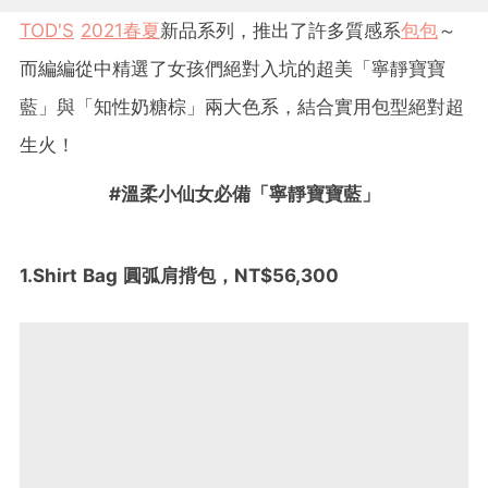
TOD'S
2021春夏
新品系列，推出了許多質感系
包包
～
而編編從中精選了女孩們絕對入坑的超美「寧靜寶寶
藍」與「知性奶糖棕」兩大色系，結合實用包型絕對超
生火！
#溫柔小仙女必備「寧靜寶寶藍」
1.Shirt Bag 圓弧肩揹包，NT$56,300