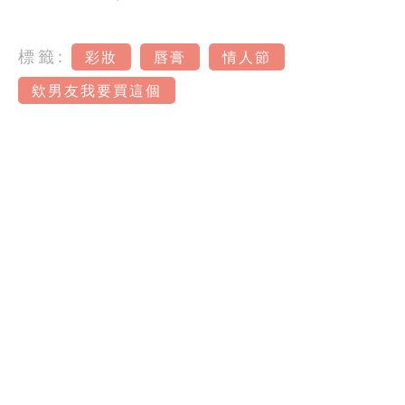
標籤:
彩妝
唇膏
情人節
欸男友我要買這個