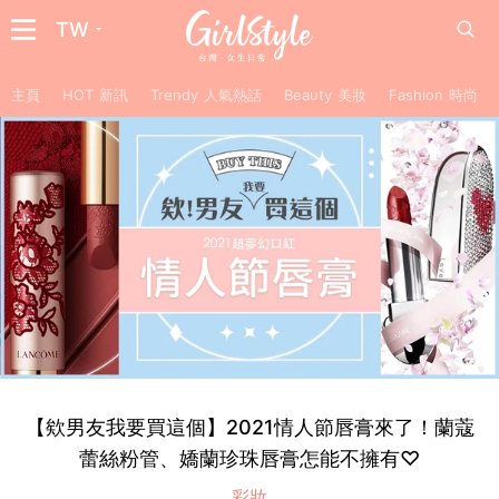
TW
主頁
HOT 新訊
Trendy 人氣熱話
Beauty 美妝
Fashion 時尚
【欸男友我要買這個】2021情人節唇膏來了！蘭蔻
蕾絲粉管、嬌蘭珍珠唇膏怎能不擁有♡
彩妝