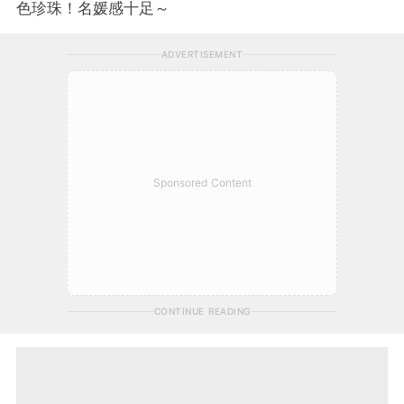
色珍珠！名媛感十足～
ADVERTISEMENT
Sponsored Content
CONTINUE READING