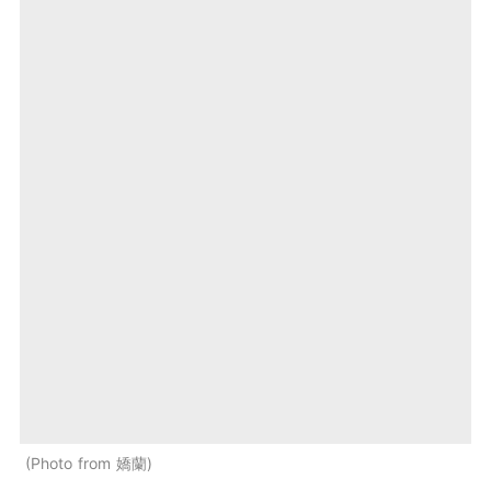
Photo from 嬌蘭