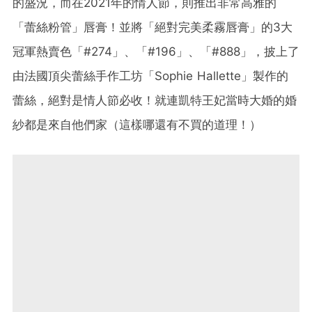
的盛況，而在2021年的情人節，則推出非常高雅的
「蕾絲粉管」唇膏！並將「絕對完美柔霧唇膏」的3大
冠軍熱賣色「#274」、「#196」、「#888」，披上了
由法國頂尖蕾絲手作工坊「Sophie Hallette」製作的
蕾絲，絕對是情人節必收！就連凱特王妃當時大婚的婚
紗都是來自他們家（這樣哪還有不買的道理！）