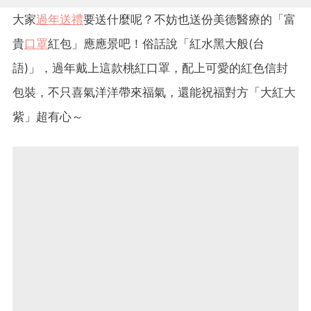
大家
過年送禮
要送什麼呢？不妨也送份美德醫療的「富
貴
口罩
紅包」應應景吧！俗話說「紅水黑大般(台
語)」，過年戴上這款桃紅口罩，配上可愛的紅色信封
包裝，不只喜氣洋洋帶來福氣，還能祝福對方「大紅大
紫」超有心～