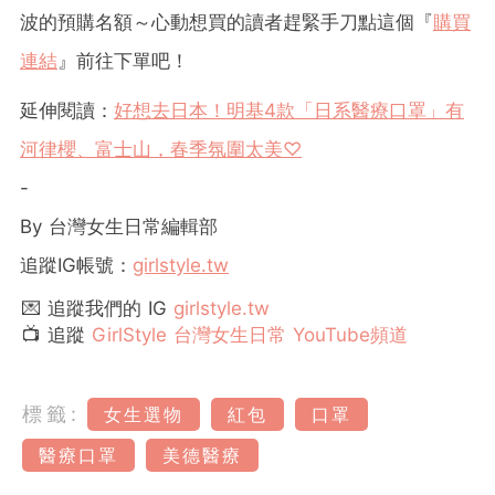
波的預購名額～心動想買的讀者趕緊手刀點這個『
購買
連結
』前往下單吧！
延伸閱讀：
好想去日本！明基4款「日系醫療口罩」有
河律櫻、富士山，春季氛圍太美♡
-
By 台灣女生日常編輯部
追蹤IG帳號：
girlstyle.tw
💌 追蹤我們的 IG
girlstyle.tw
📺 追蹤
GirlStyle 台灣女生日常 YouTube頻道
標籤:
女生選物
紅包
口罩
醫療口罩
美德醫療