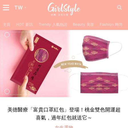
TW
主頁
HOT 新訊
Trendy 人氣熱話
Beauty 美妝
Fashion 時尚
美德醫療「富貴口罩紅包」登場！桃金雙色開運超
喜氣，過年紅包就送它～
女生選物