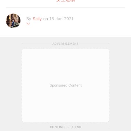
By
Sally
on 15 Jan 2021
追劇不間斷的#我的天編
ADVERTISEMENT
Sponsored Content
CONTINUE READING