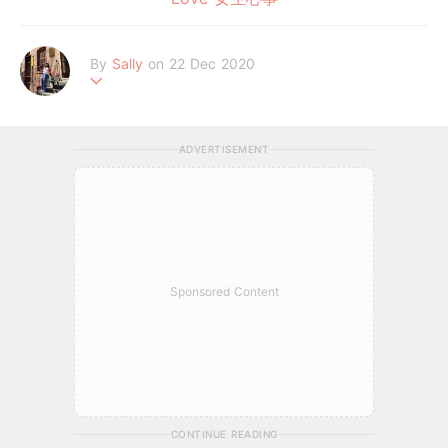
By
Sally
on 22 Dec 2020
追劇不間斷的#我的天編
ADVERTISEMENT
Sponsored Content
CONTINUE READING