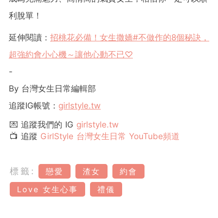
利脫單！
延伸閱讀：
招桃花必備！女生撒嬌#不做作的8個秘訣，
超強約會小心機～讓他心動不已♡
-
By 台灣女生日常編輯部
追蹤IG帳號：
girlstyle.tw
💌 追蹤我們的 IG
girlstyle.tw
📺 追蹤
GirlStyle 台灣女生日常 YouTube頻道
標籤:
戀愛
渣女
約會
Love 女生心事
禮儀