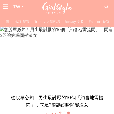
TW
主頁
HOT 新訊
Trendy 人氣熱話
Beauty 美妝
Fashion 時尚
想脫單必知！男生最討厭的10個「約會地雷提
問」，問這2題讓妳瞬間變渣女
Love 女生心事