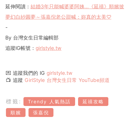
延伸閱讀：
結婚3年只能喊婆婆阿姨...《延禧》順嬪披
夢幻白紗圓夢～張嘉倪老公甜喊：妳真的太美♡
-
By 台灣女生日常編輯部
追蹤IG帳號：
girlstyle.tw
💌 追蹤我們的 IG
girlstyle.tw
📺 追蹤
GirlStyle 台灣女生日常 YouTube頻道
標籤:
Trendy 人氣熱話
延禧攻略
順嬪
張嘉倪