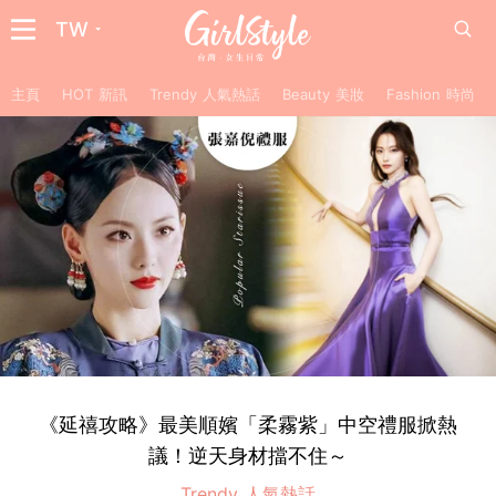
TW
主頁
HOT 新訊
Trendy 人氣熱話
Beauty 美妝
Fashion 時尚
《延禧攻略》最美順嬪「柔霧紫」中空禮服掀熱
議！逆天身材擋不住～
Trendy 人氣熱話