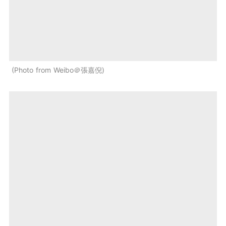
Photo from Weibo＠張嘉倪