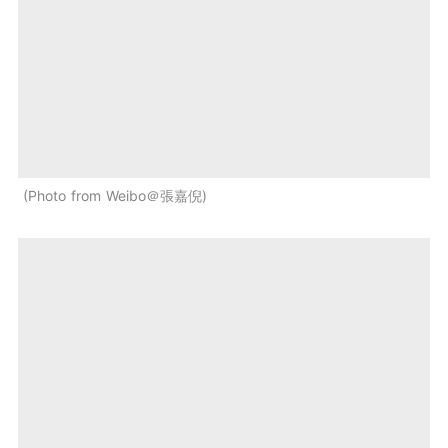
Photo from Weibo＠張嘉倪