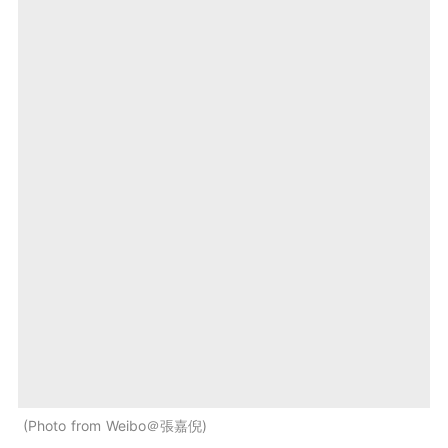
Photo from Weibo＠張嘉倪