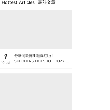
最熱文章
Hottest Articles
1
舒華同款德訓鞋爆紅啦！
SKECHERS HOTSHOT COZY-
10 Jul
FIT「菱格美拉德」穿出精品感滿
棚的舒適老錢風