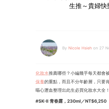
生推～貴婦快
By
Nicole Hsieh
on 27 N
化妝水
推薦哪些？小編幾乎每天都會
保養
的重點，而且不分年齡層，只要
嘔心瀝血整理出此生必買化妝水大全！
#SK-II 青春露，
230ml／NT
$
6,250