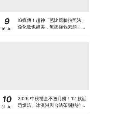
9
IG瘋傳！超神「芭比遮臉拍照法」
免化妝也超美，無痛拯救素顏！附
16 Jul
上芭比素材懶人包
10
2026 中秋禮盒不送月餅！12 款話
題烘焙、冰淇淋與台法茶甜點推
31 Jul
薦：告別傳統蛋黃酥，用創意禮盒
驚豔全場