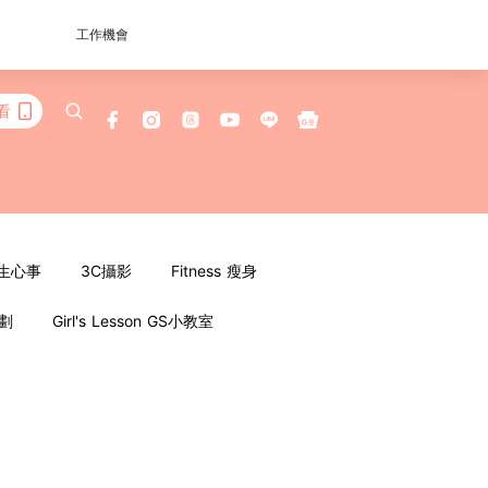
工作機會
看
女生心事
3C攝影
Fitness 瘦身
企劃
Girl's Lesson GS小教室