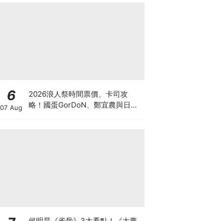
6
2026浪人祭時間票價、卡司攻
略！國蛋GorDoN、鄭宜農與日本
07 Aug
樂團OGRE YOU ASSHOLE降臨台
南
侯明昊《雀骨》3大看點！《大夢