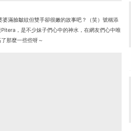
婆婆滿臉皺紋但雙手卻很嫩的故事吧？（笑）號稱添
itera，是不少妹子們心中的神水，在網友們心中唯
高了那麼一些些呀～