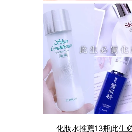
化妝水推薦13瓶此生