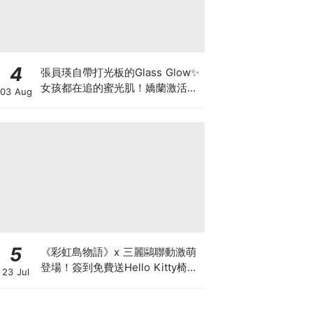
4
張員瑛自帶打光板的Glass Glow✨
女孩都在追的蜜光肌！嬌蘭激活能
03 Aug
量凍晶x平衡油精華，首創「肌膚
喝的檸檬橄欖油」!
5
《彩虹島物語》x 三麗鷗聯動激萌
登場！簽到免費送Hello Kitty椅
23 Jul
子，【惡魔的低語】10週年改版與
見面會同步狂歡！