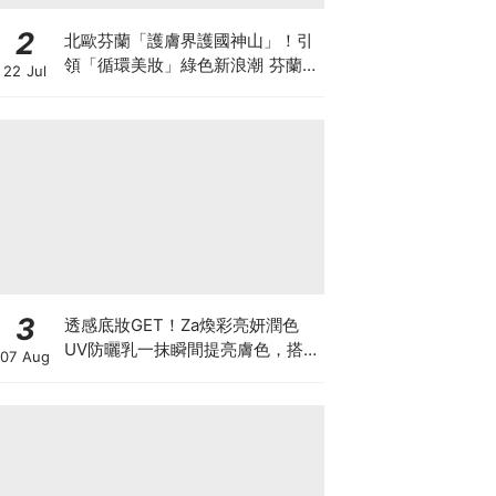
2
北歐芬蘭「護膚界護國神山」！引
領「循環美妝」綠色新浪潮 芬蘭國
22 Jul
民品牌 Lumene 露明研 重磅登台
3
透感底妝GET！Za煥彩亮妍潤色
UV防曬乳一抹瞬間提亮膚色，搭
07 Aug
配輕透柔霧紫蜜粉餅掃掉暗沉蠟
黃、柔焦毛孔，漂亮一整天都在線
♡