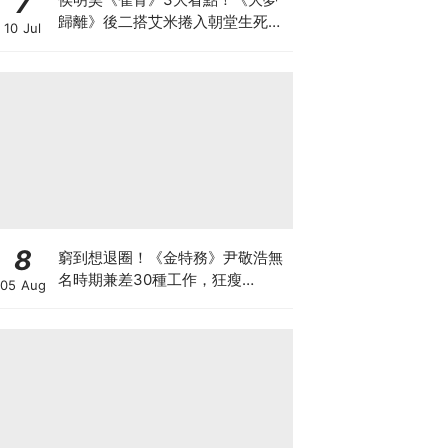
7
歸離》後二搭艾米捲入朝堂生死虐
10 Jul
戀，戰損失明破碎感拉滿！
8
窮到想退圈！《金特務》尹敬浩無
名時期兼差30種工作，狂瘦
05 Aug
34kg「如今迎青龍男配角」苦盡
甘來