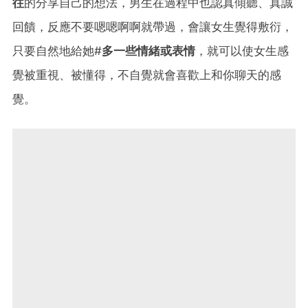
往
的分享自己的想法，男生在過程中也認真傾聽、真誠
回饋，反應不要嗯嗯啊啊就帶過，會讓女生覺得敷衍，
只要自然地給她#
多一些情緒或表情
，就可以使女生感
覺被重視、被懂得，不自覺就會喜歡上和你聊天的感
覺。