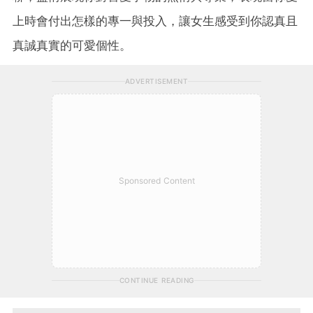
上時會付出怎樣的專一與投入，讓女生感受到你認真且
真誠真實的可愛個性。
ADVERTISEMENT
Sponsored Content
CONTINUE READING