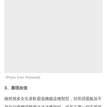
Photo from Pinterest
3、展現自信
雖然很多女生喜歡霸道總裁這種類型，但所謂霸氣並不
是自信爆棚或態度冷冰冰兇巴巴，或是主導一切不管其