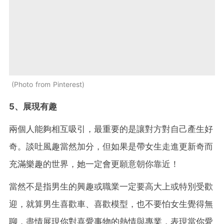
Photo from Pinterest
5、
展現有趣
兩個人能夠相互吸引，最重要的是讓對方對自己產生好
奇。談吐風趣當然加分，但如果是帶女生走進更新奇而
充滿樂趣的世界，她一定會更願意朝你靠近！
當然不是指男生的興趣或職業一定要高大上或特別受歡
迎，就算男生喜歡車、喜歡模型，也不要怕女生覺得無
聊，盡情展現你對喜愛事物的熱情與專業，表現當你愛