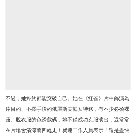
不過，她終於都能突破自己。她在《紅雀》片中飾演為
達目的、不擇手段的俄羅斯美豔女特務，有不少必須裸
露、脫衣服的色誘戲碼，她不僅成功克服演出，還常常
在片場會清涼著四處走！就連工作人員表示「還是盡快