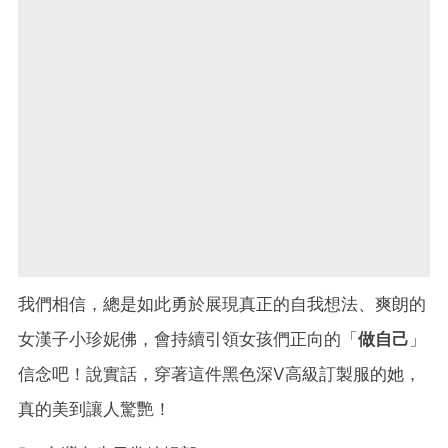
我們相信，總是如此勇於展現真正的自我想法、爽朗的
女漢子小珍妮佛，會持續引領女孩們正向的「
做自己
」
信念吧！說實話，穿著這件黑色深V高級訂製服的她，
真的美到讓人驚艷！