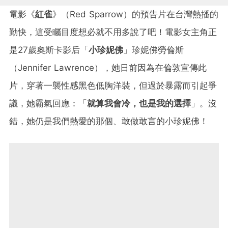
電影《
紅雀
》（
Red Sparrow
）的預告片在台灣熱播的
勤快，這受矚目度想必就不用多說了吧！電影女主角正
是
27
歲奧斯卡影后「
小珍妮佛
」珍妮佛勞倫斯
（
Jennifer Lawrence
），她日前因為在倫敦宣傳此
片，穿著一襲性感黑色低胸洋裝，但過於暴露而引起爭
議，她霸氣回應：「
就算我會冷，也是我的選擇
」。沒
錯，她仍是我們熱愛的那個、敢做敢言的小珍妮佛！