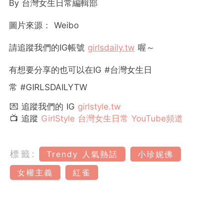
By
台灣女生日常編輯部
圖片來源： Weibo
請追蹤我們的
IG
帳號
girlsdaily.tw
喔～
有想要分享的也可以在
IG #
台灣女生日
常
#GIRLSDAILYTW
💌 追蹤我們的 IG
girlstyle.tw
📺 追蹤
GirlStyle 台灣女生日常 YouTube頻道
標籤:
Trendy 人氣熱話
小珍妮佛
女權主義
紅雀