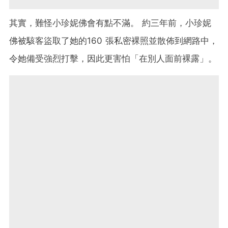
其實，難怪小珍妮佛會有點不滿
。
約三年前，小珍妮
佛被駭客盜取了她的
160
張私密裸照並散佈到網路中，
令她備受強烈打擊，因此更害怕「在別人面前裸露」。