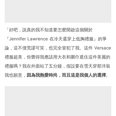
「好吧，說真的我不知道要怎麼開啟這個關於
『
Jennifer Lawrence
在冷天還穿上低胸禮服』的爭
論，這不僅荒謬可笑，也完全冒犯了我。這件
Versace
禮服超美，你覺得我應該用大衣和圍巾遮住這件美麗的
禮服嗎？我在外面站了五分鐘，假設要在雪天穿那洋裝
我也願意，
因為我熱愛時尚，而且這是我個人的選擇
。