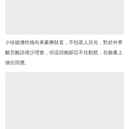
小珍妮佛性格向來豪爽耿直，不怕眾人目光，對於外界
酸言酸語很少理會，但這回她卻忍不住動怒，在臉書上
做出回應。