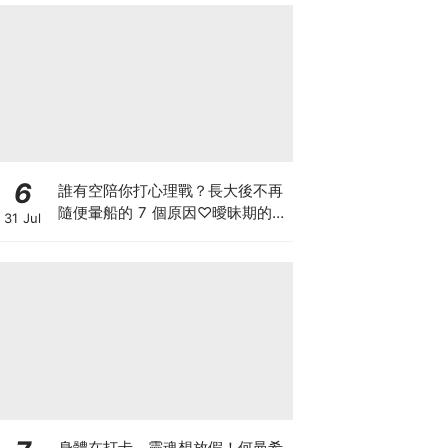
6
誰有空陪你打心理戰？長大後不再
隨便暈船的 7 個原因♡曖昧期的冷
31 Jul
靜，把主動權留給自己
身體在打卡、靈魂想放假！何曼希