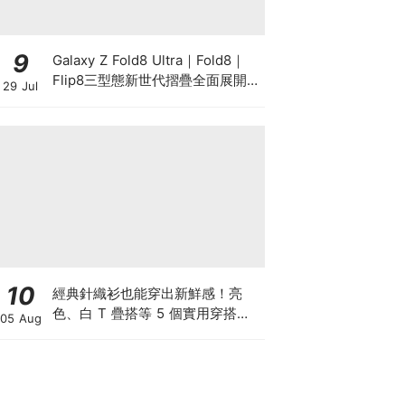
9
Galaxy Z Fold8 Ultra｜Fold8｜
Flip8三型態新世代摺疊全面展開！
29 Jul
以 Galaxy AI 驅動摺疊創新，全面
升級行動生產力、娛樂與個人風格
10
經典針織衫也能穿出新鮮感！亮
色、白 T 疊搭等 5 個實用穿搭技
05 Aug
巧，跟著 Ralph Lauren 輕鬆穿出
秋冬時髦層次