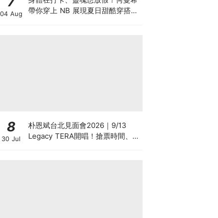
7
帶你穿上 NB 展現夏日甜酷穿搭
04 Aug
學，超萌限量 N 寶飲料提袋等你
拿♡
8
朴恩斌台北見面會2026｜9/13
Legacy TERA開唱！搶票時間、票
30 Jul
價福利、地點懶人包