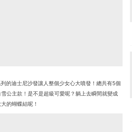
系列的迪士尼沙發讓人整個少女心大噴發！總共有
5
個
白雪公主款！是不是超級可愛呢？躺上去瞬間就變成
大大的蝴蝶結呢！