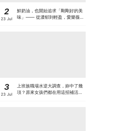
2
鮮奶油，也開始追求「剛剛好的美
味」—— 從濃郁到輕盈，愛樂薇
23 Jul
25% 輕脂鮮奶油合作 8 家甜點重
新定義幸福感
3
上班族職場水逆大調查，妳中了幾
項？原來女孩們都在用這招補活
23 Jul
力，統一陽光陽光黃金豆豆漿陪妳
找回好狀態♡