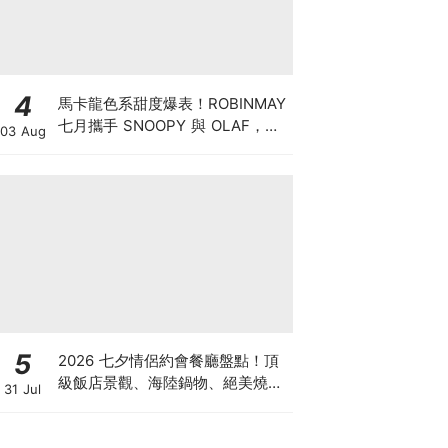
4
馬卡龍色系甜度爆表！ROBINMAY
七月攜手 SNOOPY 與 OLAF，打
03 Aug
造夏日清涼包款
5
2026 七夕情侶約會餐廳盤點！頂
級飯店景觀、海陸鍋物、絕美燒肉
31 Jul
與秘境老宅一次蒐羅