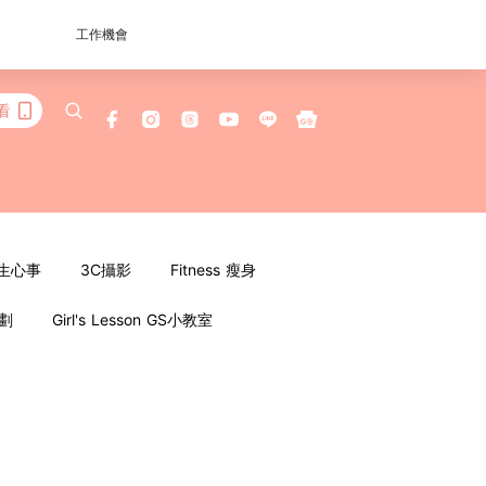
工作機會
看
女生心事
3C攝影
Fitness 瘦身
企劃
Girl's Lesson GS小教室