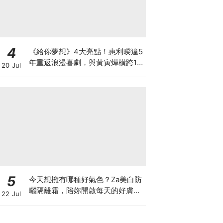
4
《給你夢想》4大亮點！惠利暌違5
年重返浪漫喜劇，與黃寅燁橫跨15
20 Jul
年的初戀與夢想！
5
今天想擁有哪種好氣色？Za美白防
曬隔離霜，陪妳開啟每天的好膚
22 Jul
況，四色妝前校色搭配高效防曬，
一抹滑順服貼，打造專屬命定美