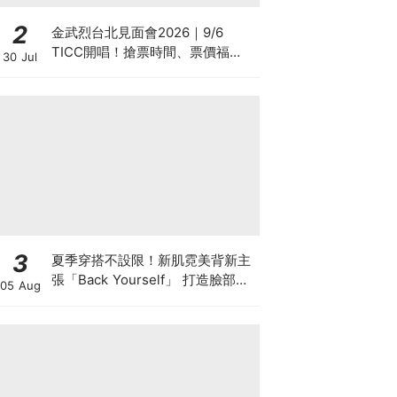
2
金武烈台北見面會2026｜9/6
TICC開唱！搶票時間、票價福
30 Jul
利、遠傳優先購攻略
3
夏季穿搭不設限！新肌霓美背新主
張「Back Yourself」 打造臉部級
05 Aug
背部養膚儀式