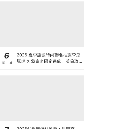
肌！
6
2026 夏季話題時尚聯名推薦♡鬼
塚虎 X 蒙奇奇限定吊飾、英倫玫瑰
10 Jul
Hello Kitty，還有韓星同款 Y2K
老帽必須衝
2026父親節蛋糕推薦：星巴克、