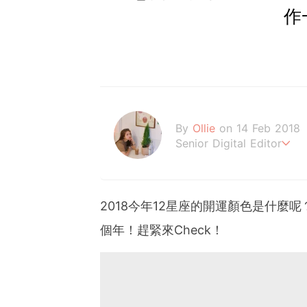
作
By
Ollie
on 14 Feb 2018
Senior Digital Editor
歐莉 #G編
2018
今年
12
星座的開運顏色是什麼呢
個年！
趕緊來
Check
！