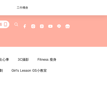
工作機會
看
女生心事
3C攝影
Fitness 瘦身
企劃
Girl's Lesson GS小教室