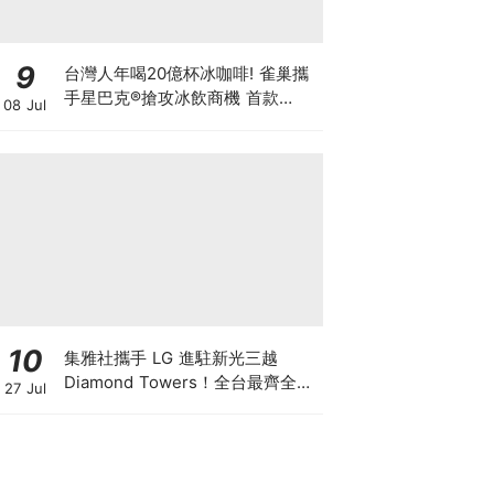
9
台灣人年喝20億杯冰咖啡! 雀巢攜
手星巴克®搶攻冰飲商機 首款
08 Jul
「STARBUCKS® COFFEE
CRAFT 咖啡濃縮液」夏日登台 星
粉在家就能享受星巴克經典冰飲
10
集雅社攜手 LG 進駐新光三越
Diamond Towers！全台最齊全
27 Jul
LG 旗艦館 盛大開幕