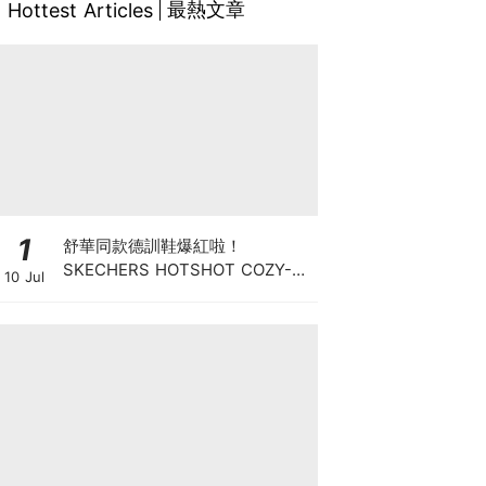
最熱文章
Hottest Articles
1
舒華同款德訓鞋爆紅啦！
SKECHERS HOTSHOT COZY-
10 Jul
FIT「菱格美拉德」穿出精品感滿
棚的舒適老錢風