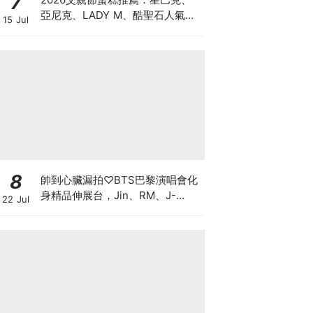
7
亞尼克、LADY M、酷聖石人氣特
15 Jul
色蛋糕一次看！「大人系風味、視
覺系造型」預購優惠懶人包
8
帥到心臟漏拍♡BTS巴黎演唱會化
身精品伸展台，Jin、RM、J-
22 Jul
hope、Jimin、V、柾國戰袍細節
一次看