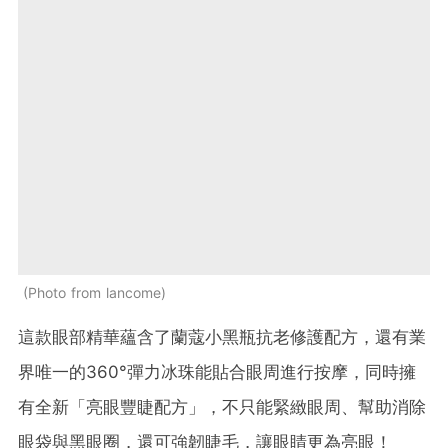
Photo from lancome
這款眼部精華蘊含了蘭蔻小黑瓶抗老修護配方，還有業
界唯一的
360°
彈力冰珠能貼合眼周進行按摩，同時擁
有全新「亮眼豐睫配方」，不只能緊緻眼周、幫助消除
眼袋與黑眼圈，還可強韌睫毛，讓眼睛更為亮眼！