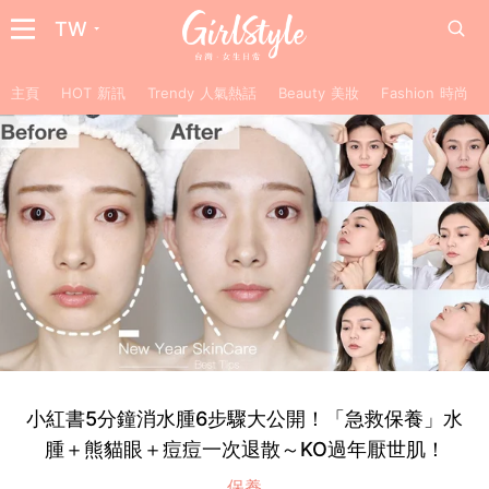
TW
主頁
HOT 新訊
Trendy 人氣熱話
Beauty 美妝
Fashion 時尚
小紅書5分鐘消水腫6步驟大公開！「急救保養」水
腫＋熊貓眼＋痘痘一次退散～KO過年厭世肌！
保養