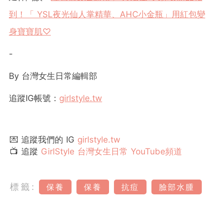
到！「 YSL夜光仙人掌精華、AHC小金瓶」用紅包變
身寶寶肌♡
-
By 台灣女生日常編輯部
追蹤IG帳號：
girlstyle.tw
💌 追蹤我們的 IG
girlstyle.tw
📺 追蹤
GirlStyle 台灣女生日常 YouTube頻道
標籤:
保養
保養
抗痘
臉部水腫