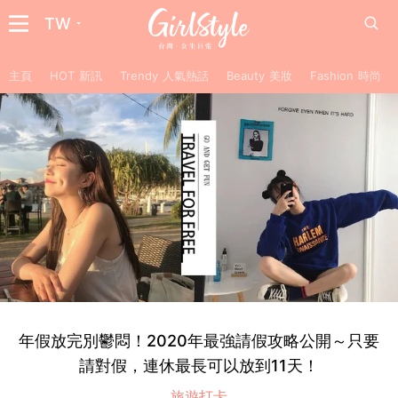
TW
主頁
HOT 新訊
Trendy 人氣熱話
Beauty 美妝
Fashion 時尚
年假放完別鬱悶！2020年最強請假攻略公開～只要
請對假，連休最長可以放到11天！
旅遊打卡