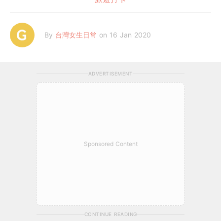
By
台灣女生日常
on 16 Jan 2020
ADVERTISEMENT
Sponsored Content
CONTINUE READING