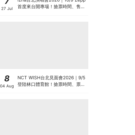
7
首度來台開專場！搶票時間、售票
27 Jul
系統、巡演資訊懶人包
8
NCT WISH台北見面會2026｜9/5
登陸林口體育館！搶票時間、票價
04 Aug
座位圖、Weverse預售攻略總整理