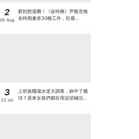
2
窮到想退圈！《金特務》尹敬浩無
名時期兼差30種工作，狂瘦
05 Aug
34kg「如今迎青龍男配角」苦盡
甘來
3
上班族職場水逆大調查，妳中了幾
項？原來女孩們都在用這招補活
23 Jul
力，統一陽光陽光黃金豆豆漿陪妳
找回好狀態♡