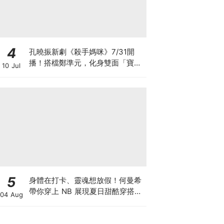
4
孔曉振新劇《殺手媽咪》7/31開
播！搭檔鄭準元，化身雙面「寶媽
10 Jul
狙擊手」劇情、角色看點全攻略
5
身體在打卡、靈魂想放假！何曼希
帶你穿上 NB 展現夏日甜酷穿搭
04 Aug
學，超萌限量 N 寶飲料提袋等你
拿♡