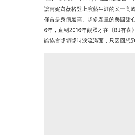
讓芮妮齊薇格登上演藝生涯的又一高
僅曾是身價最高、超多產量的美國甜心，
6年，直到2016年觀眾才在《BJ有
論協會獎領獎時淚流滿面，只因回想