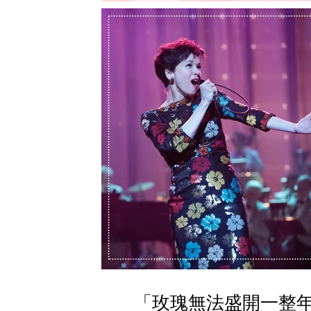
「玫瑰無法盛開一整