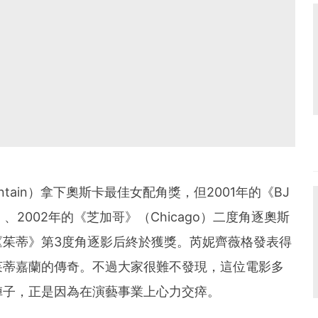
ntain）拿下奧斯卡最佳女配角獎，但2001年的《BJ
iary）、2002年的《芝加哥》（Chicago）二度角逐奧斯
茱蒂》第3度角逐影后終於獲獎。
芮妮齊薇格發表得
茱蒂嘉蘭的傳奇。
不過大家很難不發現，這位電影多
陣子，正是因為在演藝事業上心力交瘁。