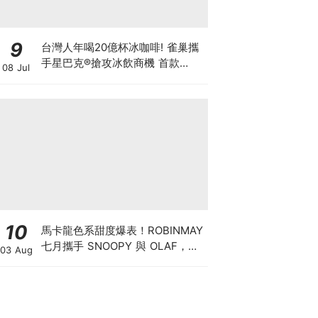
9
台灣人年喝20億杯冰咖啡! 雀巢攜
手星巴克®搶攻冰飲商機 首款
08 Jul
「STARBUCKS® COFFEE
CRAFT 咖啡濃縮液」夏日登台 星
粉在家就能享受星巴克經典冰飲
10
馬卡龍色系甜度爆表！ROBINMAY
七月攜手 SNOOPY 與 OLAF，打
03 Aug
造夏日清涼包款