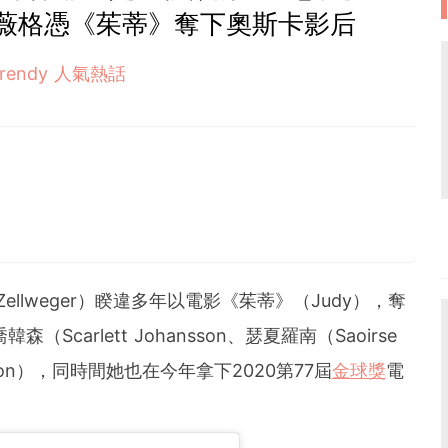
薇格憑《茱蒂》奪下奧斯卡影后
Trendy 人氣熱話
Zellweger）睽違多年以電影《茱蒂》（Judy），奪
carlett Johansson、瑟夏羅南（Saoirse
heron），同時間她也在今年拿下2020第77屆
金球獎
電