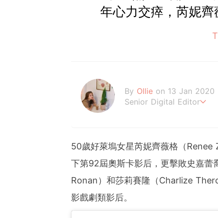
年心力交瘁，芮妮齊
By
Ollie
on 13 Jan 2020
Senior Digital Editor
歐莉 #G編
50歲好萊塢女星芮妮齊薇格（Renee 
下第92屆奧斯卡影后，更擊敗史嘉蕾喬韓森（S
Ronan）和莎莉賽隆（Charlize T
影戲劇類影后。