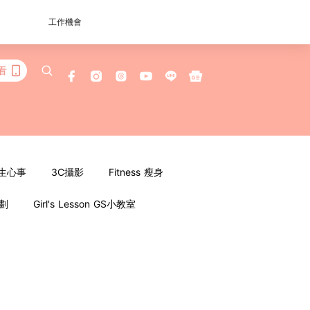
工作機會
看
女生心事
3C攝影
Fitness 瘦身
企劃
Girl's Lesson GS小教室