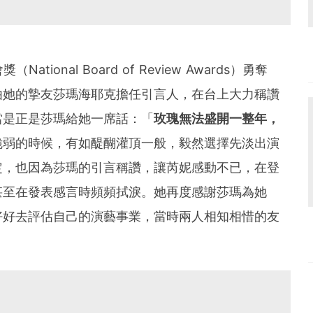
會獎（
National Board of Review Awards
）勇奪
由她的摯友莎瑪海耶克擔任引言人，在台上大力稱讚
當是正是莎瑪給她一席話：「
玫瑰無法盛開一整年，
脆弱的時候，有如醍醐灌頂一般，毅然選擇先淡出演
定，也因為莎瑪的引言稱讚，讓芮妮感動不已，在登
甚至在發表感言時頻頻拭淚。
她再度感謝莎瑪為她
好好去評估自己的演藝事業，當時兩人相知相惜的友