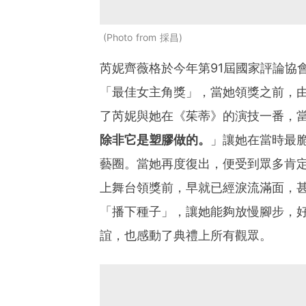
Photo from
採昌
芮妮齊薇格於今年第
91
屆國家評論協
「最佳女主角獎」，當她領獎之前，
了芮妮與她在《茱蒂》的演技一番，
除非它是塑膠做的。
」讓她在當時最
藝圈。
當她再度復出，便受到眾多肯
上舞台領獎前，早就已經淚流滿面，
「播下種子」，讓她能夠放慢腳步，
誼，也感動了典禮上所有觀眾。