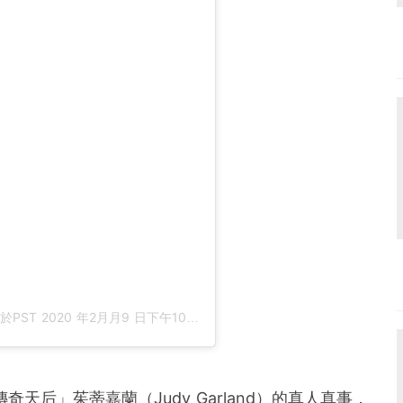
於
PST 2020 年2月月9 日下午10:32
張貼
奇天后」茱蒂嘉蘭（Judy Garland）的真人真事，