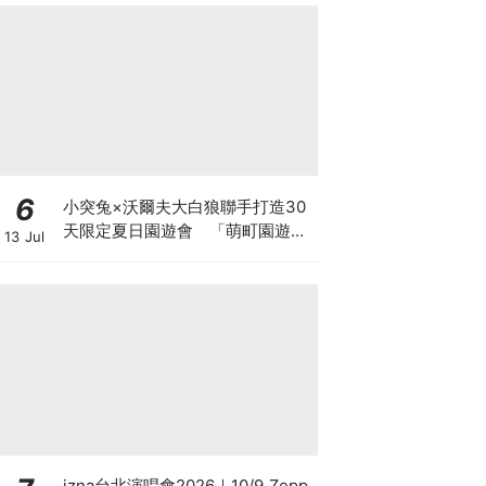
6
小突兔×沃爾夫大白狼聯手打造30
天限定夏日園遊會 「萌町園遊
13 Jul
會」7月11日華山配電室登 場
izna台北演唱會2026｜10/9 Zepp