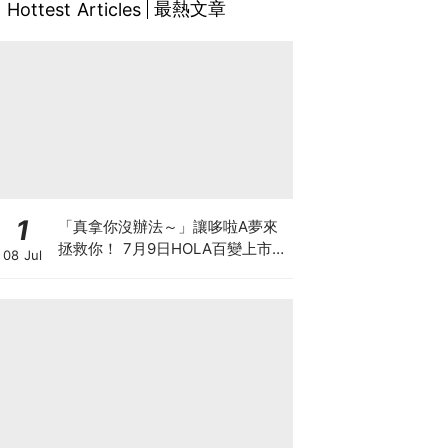
最熱文章
Hottest Articles
1
「真拿你沒辦法～」讓哆啦A夢來
拯救你！ 7月9日HOLA百變上市
08 Jul
復古配色餐茶、時髦燈芯絨小包、
任意門款娃包，20款大人系潮流新
品點亮日常