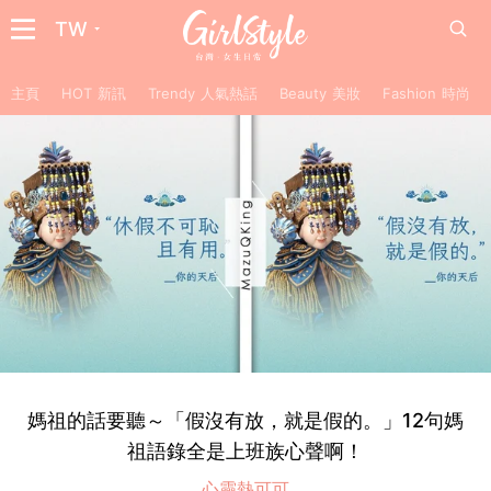
TW
主頁
HOT 新訊
Trendy 人氣熱話
Beauty 美妝
Fashion 時尚
媽祖的話要聽～「假沒有放，就是假的。」12句媽
祖語錄全是上班族心聲啊！
心靈熱可可