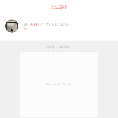
女生選物
By
Bonni
on 09 Dec 2019
٩(๑❛ᴗ❛๑)۶
ADVERTISEMENT
Sponsored Content