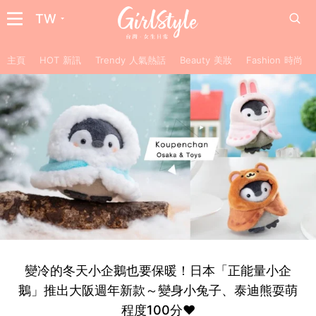
TW
主頁
HOT 新訊
Trendy 人氣熱話
Beauty 美妝
Fashion 時尚
變冷的冬天小企鵝也要保暖！日本「正能量小企
鵝」推出大阪週年新款～變身小兔子、泰迪熊耍萌
程度100分❤