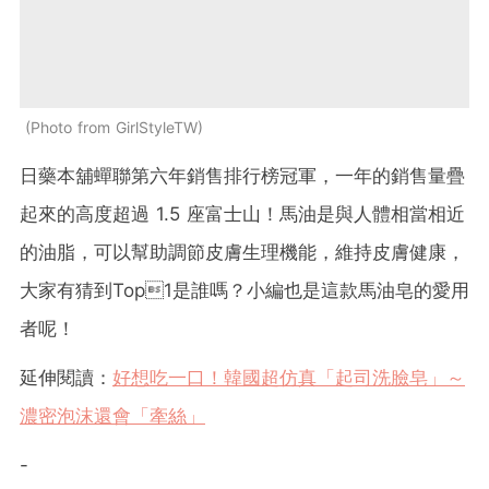
Photo from GirlStyleTW
日藥本舖蟬聯第六年銷售排行榜冠軍，一年的銷售量疊
起來的高度超過
1.5
座富士山！馬油是與人體相當相近
的油脂，可以幫助調節皮膚生理機能，維持皮膚健康，
大家有猜到Top1是誰嗎？小編也是這款馬油皂的愛用
者呢！
延伸閱讀：
好想吃一口！韓國超仿真「起司洗臉皂」～
濃密泡沫還會「牽絲」
-