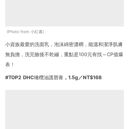
Photo from 小紅書
小資族最愛的洗面乳，泡沫綿密濃稠，能溫和潔淨肌膚
無負擔，洗完臉後不乾繃，重點是100元有找～
CP
值爆
表！
#
TOP2
DHC
橄欖油護唇膏
，
1.5g
／NT$168