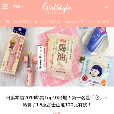
TW
主頁
HOT 新訊
Trendy 人氣熱話
Beauty 美妝
Fashion 時尚
日藥本舖2019熱銷Top10出爐！第一名是「它」～
熱賣了1.5座富士山還100元有找！
保養