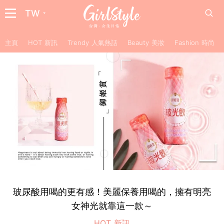
TW
主頁
HOT 新訊
Trendy 人氣熱話
Beauty 美妝
Fashion 時尚
玻尿酸用喝的更有感！美麗保養用喝的，擁有明亮
女神光就靠這一款～
HOT 新訊