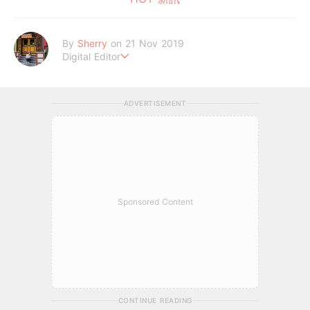
By
Sherry
on 21 Nov 2019
Digital Editor
小小幼苗茁壯中?
ADVERTISEMENT
Sponsored Content
CONTINUE READING