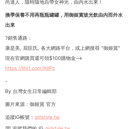
尚達人，隨時隨地自帶女神光，由內水出來！
換季保養不用再瓶瓶罐罐，用御姬賞玻光飲由內而外水
出來
?銷售通路 :
康是美, 屈臣氏, 各大網路平台，或上網搜尋 "御姬賞"
現在官網購買還可領$100購物金-->
https://lihi1.com/jNIPc
-
By 台灣女生日常編輯部
圖片來源：御姬賞 官方
追蹤IG帳號：
girlstyle.tw
💌 追蹤我們的 IG
girlstyle.tw