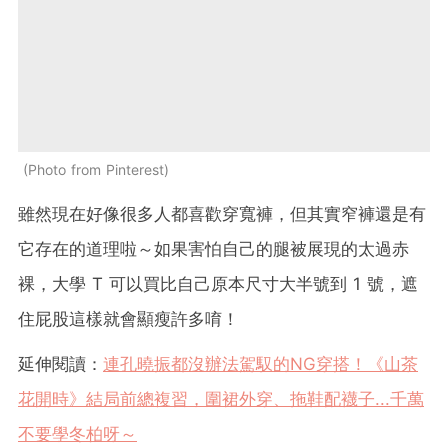
Photo from Pinterest
雖然現在好像很多人都喜歡穿寬褲，但其實窄褲還是有
它存在的道理啦～如果害怕自己的腿被展現的太過赤
裸，大學 T 可以買比自己原本尺寸大半號到 1 號，遮
住屁股這樣就會顯瘦許多唷！
延伸閱讀：
連孔曉振都沒辦法駕馭的NG穿搭！《山茶
花開時》結局前總複習，圍裙外穿、拖鞋配襪子...千萬
不要學冬柏呀～