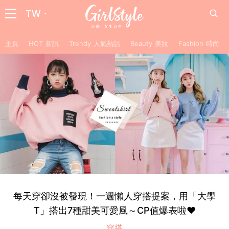
TW
主頁
HOT 新訊
Trendy 人氣熱話
Beauty 美妝
Fashion 時尚
每天穿卻沒被發現！一週懶人穿搭提案，用「大學
T」搭出7種甜美可愛風～CP值爆表啦❤
穿搭