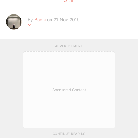
By
Bonni
on 21 Nov 2019
٩(๑❛ᴗ❛๑)۶
ADVERTISEMENT
Sponsored Content
CONTINUE READING