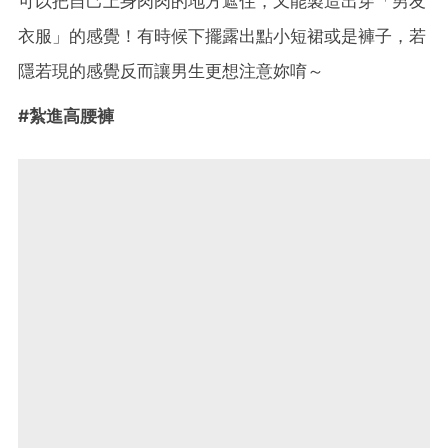
可以把自己上身肉肉的地方遮住，又能製造出穿「男友
衣服」的感覺！有時候下擺露出點小短裙或是褲子，若
隱若現的感覺反而讓男生更想注意妳唷～
#紮進高腰褲