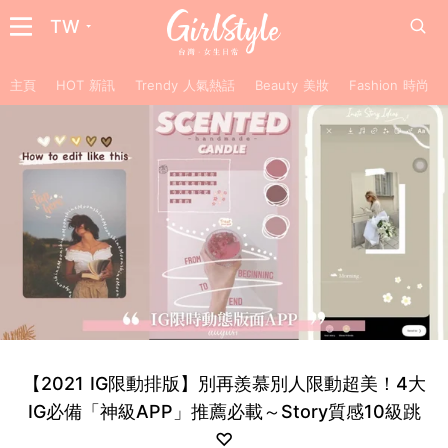
TW
主頁
HOT 新訊
Trendy 人氣熱話
Beauty 美妝
Fashion 時尚
【2021 IG限動排版】別再羨慕別人限動超美！4大
IG必備「神級APP」推薦必載～Story質感10級跳
♡