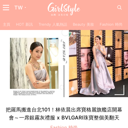
TW
主頁
HOT 新訊
Trendy 人氣熱話
Beauty 美妝
Fashion 時尚
把羅馬搬進台北101！林依晨出席寶格麗旗艦店開幕
會～一席銀霧灰禮服 x BVLGARI珠寶整個美翻天
Fashion 時尚