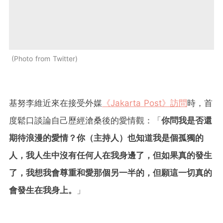
Photo from Twitter
基努李維近來在接受外媒
《Jakarta Post》訪問
時，首
度鬆口談論自己歷經滄桑後的愛情觀：「
你問我是否還
期待浪漫的愛情？你（主持人）也知道我是個孤獨的
人，我人生中沒有任何人在我身邊了，但如果真的發生
了，我想我會尊重和愛那個另一半的，但願這一切真的
會發生在我身上。
」