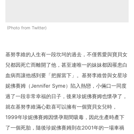
Photo from Twitter
基努李維的人生有一段坎坷的過去，不僅舊愛與寶貝女
兒都因死亡而離開了他，甚至連唯一的妹妹都因罹患白
血病而讓他感到要「把握當下」。基努李維曾與女星珍
妮佛賽姆（Jennifer Syme）陷入熱戀，小倆口一同度
過了一段非常幸福的日子，後來珍妮佛賽姆也懷孕了，
就在基努李維滿心歡喜可以擁有一個寶貝女兒時，
1999年珍妮佛賽姆因懷孕期間吸毒，因此生產時產下
了一個死胎，隨後珍妮佛賽姆則在2001年的一場車禍