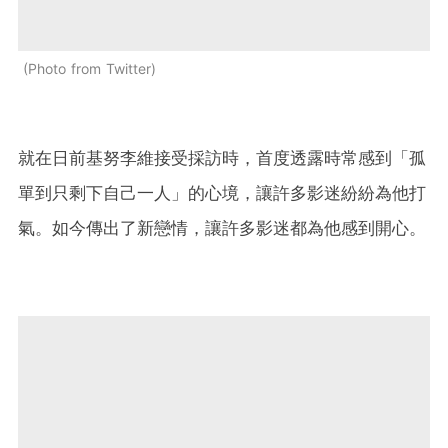
Photo from Twitter
就在日前基努李維接受採訪時，首度透露時常感到「孤
單到只剩下自己一人」的心境，讓許多影迷紛紛為他打
氣。如今傳出了新戀情，讓許多影迷都為他感到開心。