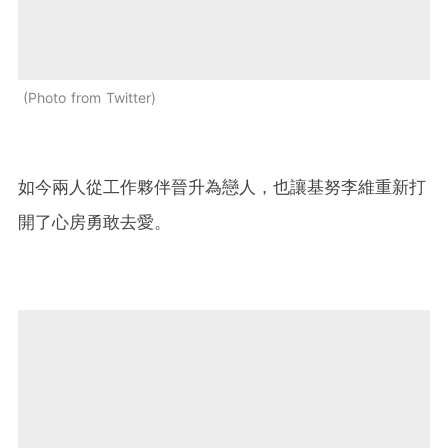
Photo from Twitter
如今兩人從工作夥伴晉升為戀人，也讓基努李維重新打
開了心房勇敢去愛。