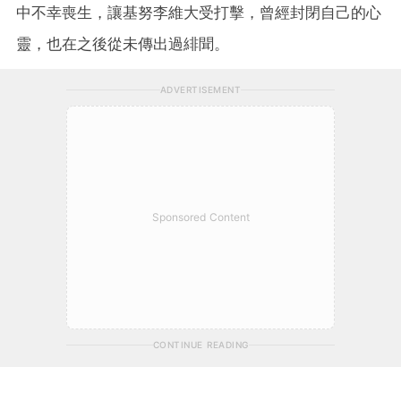
中不幸喪生，讓基努李維大受打擊，曾經封閉自己的心
靈，也在之後從未傳出過緋聞。
ADVERTISEMENT
Sponsored Content
CONTINUE READING