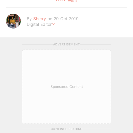
By
Sherry
on 29 Oct 2019
Digital Editor
小小幼苗茁壯中?
ADVERTISEMENT
Sponsored Content
CONTINUE READING