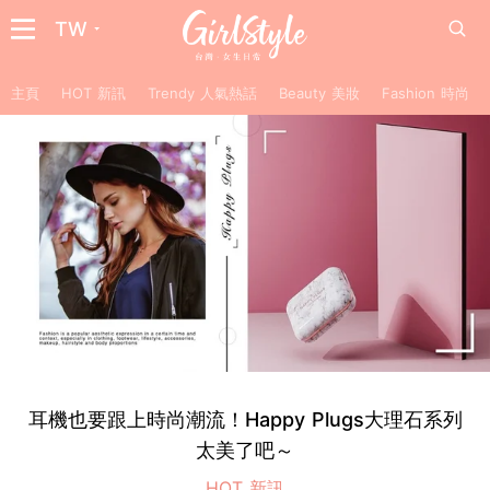
TW
主頁
HOT 新訊
Trendy 人氣熱話
Beauty 美妝
Fashion 時尚
耳機也要跟上時尚潮流！Happy Plugs大理石系列
太美了吧～
HOT 新訊