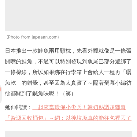
Photo from japaaan.com
日本推出一款鮭魚兩用頸枕，先看外觀就像是一條張
開嘴的鮭魚，不過可以特別發現到魚尾巴部分還綁了
一條棉線，所以如果綁在行李箱上會給人一種再「曬
魚乾」的錯覺，甚至因為太真實了～隔著螢幕小編彷
彿都聞到了鹹魚味呢！（笑）
延伸閱讀：
一起來當環保小尖兵！韓妞熱議超獵奇
「資源回收桶包」～網：以後垃圾真的能往包裡丟了