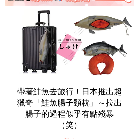
帶著鮭魚去旅行！日本推出超
獵奇「鮭魚腸子頸枕」～拉出
腸子的過程似乎有點殘暴
（笑）